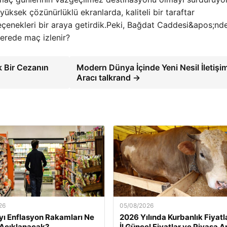
yüksek çözünürlüklü ekranlarda, kaliteli bir taraftar
 seçenekleri bir araya getirdik.Peki, Bağdat Caddesi&apos;nd
erede maç izlenir?
 Bir Cezanın
Modern Dünya İçinde Yeni Nesil İletişi
Aracı talkrand →
26
05/08/2026
yı Enflasyon Rakamları Ne
2026 Yılında Kurbanlık Fiyatlar
Açıklanacak?
İl Güncel Fiyatlar ve Piyasa A