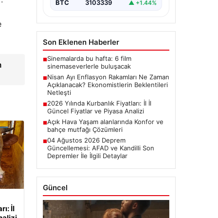
başladı.…
BTC
3103339
▲ +1.44%
e
Son Eklenen Haberler
Sinemalarda bu hafta: 6 film
■
m
sinemaseverlerle buluşacak
Nisan Ayı Enflasyon Rakamları Ne Zaman
■
Açıklanacak? Ekonomistlerin Beklentileri
Netleşti
2026 Yılında Kurbanlık Fiyatları: İl İl
■
Güncel Fiyatlar ve Piyasa Analizi
Açık Hava Yaşam alanlarında Konfor ve
■
bahçe mutfağı Çözümleri
04 Ağustos 2026 Deprem
■
Güncellemesi: AFAD ve Kandilli Son
Depremler İle İlgili Detaylar
Güncel
ı: İl
nalizi