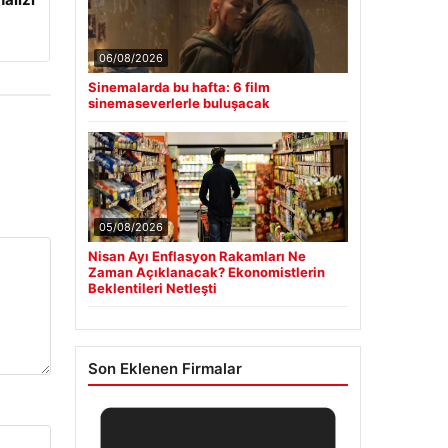
06/08/2026
Sinemalarda bu hafta: 6 film
sinemaseverlerle buluşacak
05/08/2026
Nisan Ayı Enflasyon Rakamları Ne
Zaman Açıklanacak? Ekonomistlerin
Beklentileri Netleşti
Son Eklenen Firmalar