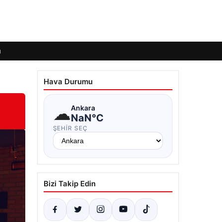
ı
Hava Durumu
i
☁
Ankara
NaN°C
ŞEHIR SEÇ
Bizi Takip Edin