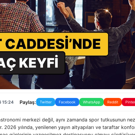
Paylaş:
6 15:24
Twitter
Facebook
WhatsApp
Reddit
Pinte
stronomi merkezi değil, aynı zamanda spor tutkusunun nezi
r. 2026 yılında, yenilenen yayın altyapıları ve taraftar konf
maç günlerinin vazgeçilmez destinasyonu olmayı sürdürüyor