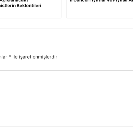
stlerin Beklentileri
i
nlar
*
ile işaretlenmişlerdir