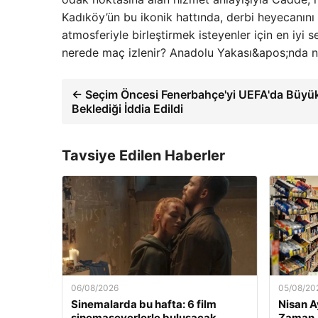
Kadıköy’ün bu ikonik hattında, derbi heyecanını 
atmosferiyle birleştirmek isteyenler için en iyi
nerede maç izlenir? Anadolu Yakası&apos;nda n
← Seçim Öncesi Fenerbahçe'yi UEFA'da Büyük
Beklediği İddia Edildi
Tavsiye Edilen Haberler
06/08/2026
05/08/20
Sinemalarda bu hafta: 6 film
Nisan A
sinemaseverlerle buluşacak
Zaman 