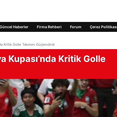
Güncel Haberler
Firma Rehberi
Forum
Çerez Politikas
a Kritik Golle Takımını Güçlendirdi
a Kupası’nda Kritik Golle