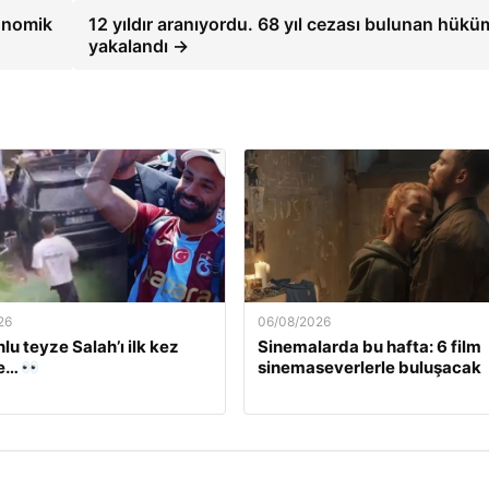
konomik
12 yıldır aranıyordu. 68 yıl cezası bulunan hükü
yakalandı →
26
06/08/2026
lu teyze Salah’ı ilk kez
Sinemalarda bu hafta: 6 film
ce…
sinemaseverlerle buluşacak