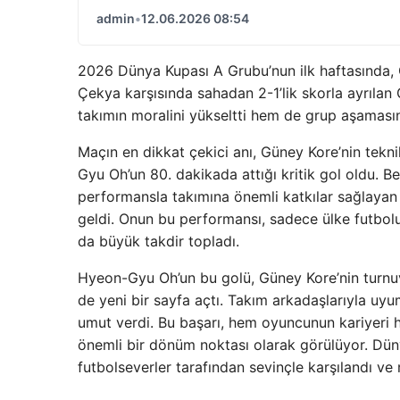
admin
•
12.06.2026 08:54
2026 Dünya Kupası A Grubu’nun ilk haftasında, G
Çekya karşısında sahadan 2-1’lik skorla ayrılan 
takımın moralini yükseltti hem de grup aşamasın
Maçın en dikkat çekici anı, Güney Kore’nin tekn
Gyu Oh’un 80. dakikada attığı kritik gol oldu. 
performansla takımına önemli katkılar sağlayan 
geldi. Onun bu performansı, sadece ülke futbolu
da büyük takdir topladı.
Hyeon-Gyu Oh’un bu golü, Güney Kore’nin turnuv
de yeni bir sayfa açtı. Takım arkadaşlarıyla uy
umut verdi. Bu başarı, hem oyuncunun kariyeri 
önemli bir dönüm noktası olarak görülüyor. Dün
futbolseverler tarafından sevinçle karşılandı v