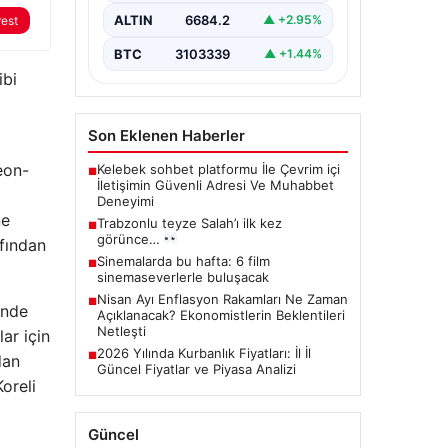
ALTIN
6684.2
▲ +2.95%
rest
BTC
3103339
▲ +1.44%
ibi
Son Eklenen Haberler
eon-
Kelebek sohbet platformu İle Çevrim içi
■
İletişimin Güvenli Adresi Ve Muhabbet
Deneyimi
ne
Trabzonlu teyze Salah’ı ilk kez
■
görünce…
afından
Sinemalarda bu hafta: 6 film
■
sinemaseverlerle buluşacak
Nisan Ayı Enflasyon Rakamları Ne Zaman
■
inde
Açıklanacak? Ekonomistlerin Beklentileri
Netleşti
ar için
2026 Yılında Kurbanlık Fiyatları: İl İl
■
dan
Güncel Fiyatlar ve Piyasa Analizi
oreli
Güncel