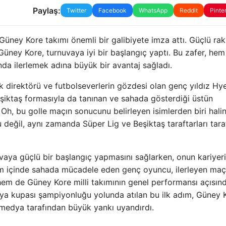
Paylaş:
Twitter
Facebook
WhatsApp
Reddit
Pinte
üney Kore takımı önemli bir galibiyete imza attı. Güçlü rak
Güney Kore, turnuvaya iyi bir başlangıç yaptı. Bu zafer, hem
da ilerlemek adına büyük bir avantaj sağladı.
ik direktörü ve futbolseverlerin gözdesi olan genç yıldız Hy
Beşiktaş formasıyla da tanınan ve sahada gösterdiği üstün
Oh, bu golle maçın sonucunu belirleyen isimlerden biri hali
 değil, aynı zamanda Süper Lig ve Beşiktaş taraftarları tar
aya güçlü bir başlangıç yapmasını sağlarken, onun kariyer
um içinde sahada mücadele eden genç oyuncu, ilerleyen maçl
hem de Güney Kore milli takımının genel performansı açısın
ya kupası şampiyonluğu yolunda atılan bu ilk adım, Güney K
e medya tarafından büyük yankı uyandırdı.