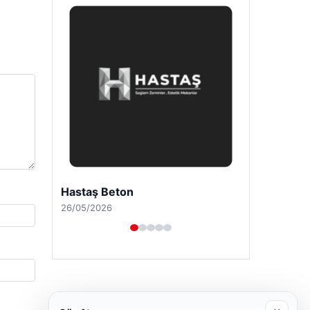
Enes Kaplan Avukatlık Bürosu
28/04/2026