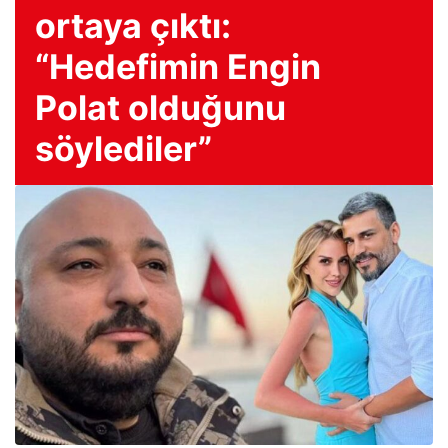
ortaya çıktı:
“Hedefimin Engin
Polat olduğunu
söylediler”