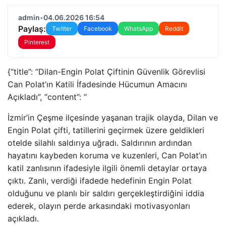
admin
•
04.06.2026 16:54
Paylaş:
Twitter
Facebook
WhatsApp
Reddit
Pinterest
{“title”: “Dilan-Engin Polat Çiftinin Güvenlik Görevlisi
Can Polat’ın Katili İfadesinde Hücumun Amacını
Açıkladı”, “content”: “
İzmir’in Çeşme ilçesinde yaşanan trajik olayda, Dilan ve
Engin Polat çifti, tatillerini geçirmek üzere geldikleri
otelde silahlı saldırıya uğradı. Saldırının ardından
hayatını kaybeden koruma ve kuzenleri, Can Polat’ın
katil zanlısının ifadesiyle ilgili önemli detaylar ortaya
çıktı. Zanlı, verdiği ifadede hedefinin Engin Polat
olduğunu ve planlı bir saldırı gerçekleştirdiğini iddia
ederek, olayın perde arkasındaki motivasyonları
açıkladı.