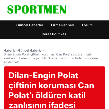
Güncel Haberler
Firma Rehberi
Forum
Çerez Politikası
Haberler
›
Güncel Haberler
›
Dilan-Engin Polat çiftinin koruması Can Polat’ı öldüren katil
zanlısının ifadesi ortaya çıktı: “Hedefimin Engin Polat olduğunu
söylediler”
Dilan-Engin Polat
çiftinin koruması Can
Polat’ı öldüren katil
zanlısının ifadesi