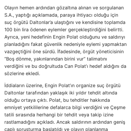
Olayın hemen ardından gözaltına alınan ve sorgulanan
S.A., yaptığı açıklamada, paraya ihtiyacı olduğu için
suç örgütü Daltonlar’a ulaştığını ve kendisine toplamda
100 bin lira ödenen eylemler gerçekleştirdiğini belirtti.
Ayrıca, yeni hedefinin Engin Polat olduğunu ve saldırıyı
planladığını fakat güvenlik nedeniyle eylemi yapmaktan
vazgeçtiğini öne sürdü. İfadesinde, örgüt yöneticisinin
“Boş dönme, yakınlarından birini vur” talimatını
verdiğini ve bu doğrultuda Can Polat’ı hedef aldığını da
sözlerine ekledi.
İddiaların üzerine, Engin Polat’ın organize suç örgütü
Daltonlar tarafından yaklaşık iki yıldır tehdit altında
olduğu ortaya çıktı. Polat, bu tehditler hakkında
emniyet yetkililerine defalarca bilgi verdiğini ve Çeşme
tatili sırasında herhangi bir tehdit veya takip izine
rastlamadığını açıkladı. Ancak saldırının ardından geniş
çaplı soruşturma başlatıldı ve olayın planlanma