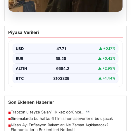
06.08.2026
Sinemalarda bu hafta: 6 film
Piyasa Verileri
sinemaseverlerle buluşacak
USD
47.71
▲ +0.17%
EUR
55.25
▲ +0.42%
ALTIN
6684.2
▲ +2.95%
BTC
3103339
▲ +1.44%
Son Eklenen Haberler
Trabzonlu teyze Salah’ı ilk kez görünce…
■
Sinemalarda bu hafta: 6 film sinemaseverlerle buluşacak
■
Nisan Ayı Enflasyon Rakamları Ne Zaman Açıklanacak?
■
Ekonomistlerin Beklentileri Netleşti