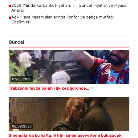
2026 Yılında Kurbanlık Fiyatları: İl İl Güncel Fiyatlar ve Piyasa
■
Analizi
Açık Hava Yaşam alanlarında Konfor ve bahçe mutfağı
■
Çözümleri
Güncel
07/08/2026
Trabzonlu teyze Salah’ı ilk kez görünce…
06/08/2026
Sinemalarda bu hafta: 6 film sinemaseverlerle buluşacak