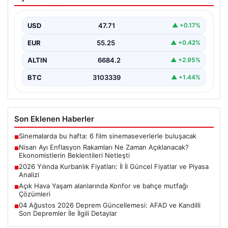
Zaman Açıklanacak? Ekonomistlerin
Beklentileri Netleşti
USD
47.71
▲ +0.17%
Türkiye İstatistik Kurumu (TÜİK) tarafından açıklanacak
nisan ayı enflasyon verileri için geri sayım başladı.…
EUR
55.25
▲ +0.42%
ALTIN
6684.2
▲ +2.95%
BTC
3103339
▲ +1.44%
Son Eklenen Haberler
Sinemalarda bu hafta: 6 film sinemaseverlerle buluşacak
■
Nisan Ayı Enflasyon Rakamları Ne Zaman Açıklanacak?
■
Ekonomistlerin Beklentileri Netleşti
2026 Yılında Kurbanlık Fiyatları: İl İl Güncel Fiyatlar ve Piyasa
■
Analizi
Açık Hava Yaşam alanlarında Konfor ve bahçe mutfağı
■
Çözümleri
04 Ağustos 2026 Deprem Güncellemesi: AFAD ve Kandilli
■
Son Depremler İle İlgili Detaylar