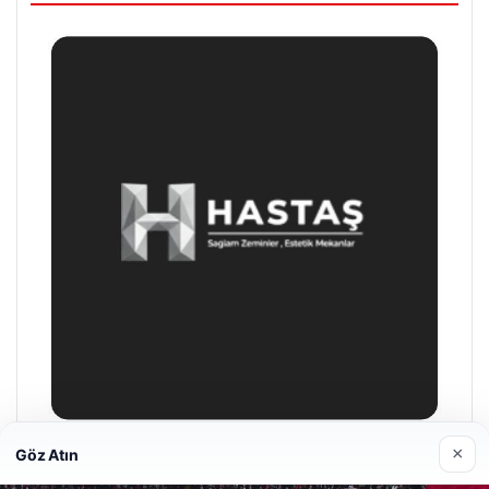
×
Göz Atın
Enes Kaplan Avukatlık Bürosu