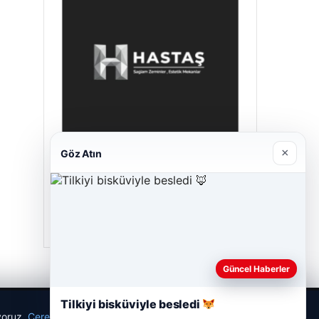
×
Göz Atın
Hastaş Beton
26/05/2026
Güncel Haberler
Tilkiyi bisküviyle besledi
ıyoruz.
Çerez Politikamız
Reddet
Kabul Et