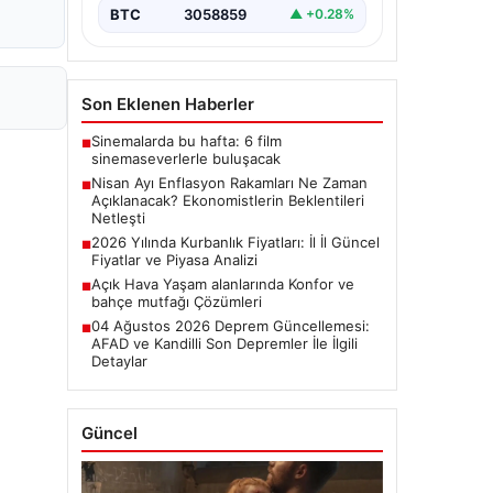
başladı.…
BTC
3058859
▲ +0.28%
Son Eklenen Haberler
Sinemalarda bu hafta: 6 film
■
sinemaseverlerle buluşacak
Nisan Ayı Enflasyon Rakamları Ne Zaman
■
Açıklanacak? Ekonomistlerin Beklentileri
Netleşti
2026 Yılında Kurbanlık Fiyatları: İl İl Güncel
■
Fiyatlar ve Piyasa Analizi
Açık Hava Yaşam alanlarında Konfor ve
■
bahçe mutfağı Çözümleri
04 Ağustos 2026 Deprem Güncellemesi:
■
AFAD ve Kandilli Son Depremler İle İlgili
Detaylar
Güncel