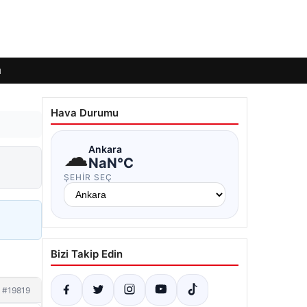
ı
Hava Durumu
☁
Ankara
NaN°C
ŞEHIR SEÇ
Bizi Takip Edin
#19819