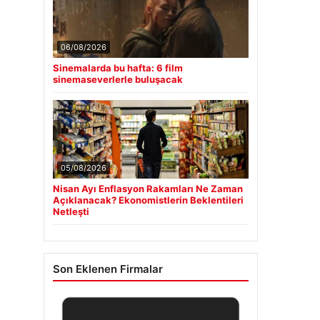
06/08/2026
Sinemalarda bu hafta: 6 film
sinemaseverlerle buluşacak
05/08/2026
Nisan Ayı Enflasyon Rakamları Ne Zaman
Açıklanacak? Ekonomistlerin Beklentileri
Netleşti
Son Eklenen Firmalar