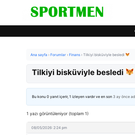
Ana sayfa
›
Forumlar
›
Finans
›
Tilkiyi bisküviyle besledi
Tilkiyi bisküviyle besledi
Bu konu 0 yanıt içerir, 1 izleyen vardır ve en son
3 ay önce
ad
1 yazı görüntüleniyor (toplam 1)
08/05/2026: 2:24 pm