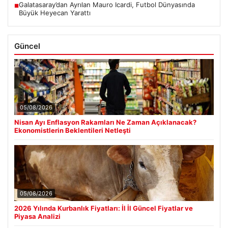
Galatasaray’dan Ayrılan Mauro Icardi, Futbol Dünyasında
■
Büyük Heyecan Yarattı
Güncel
05/08/2026
Nisan Ayı Enflasyon Rakamları Ne Zaman Açıklanacak?
Ekonomistlerin Beklentileri Netleşti
05/08/2026
2026 Yılında Kurbanlık Fiyatları: İl İl Güncel Fiyatlar ve
Piyasa Analizi