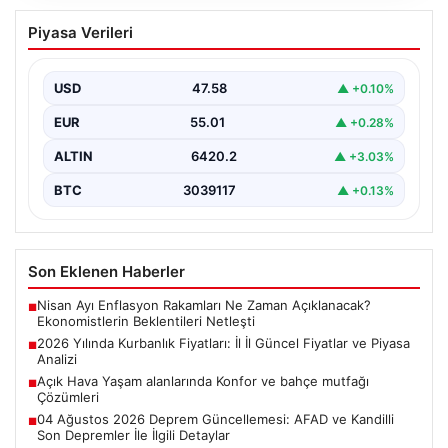
2026 Yılında Kurbanlık Fiyatları: İl İl
Piyasa Verileri
Güncel Fiyatlar ve Piyasa Analizi
2026 Kurban Bayramı öncesinde vatandaşların en çok
merak ettiği konulardan biri olan kurbanlık fiyatları,…
USD
47.58
▲ +0.10%
EUR
55.01
▲ +0.28%
ALTIN
6420.2
▲ +3.03%
BTC
3039117
▲ +0.13%
Son Eklenen Haberler
Nisan Ayı Enflasyon Rakamları Ne Zaman Açıklanacak?
■
Ekonomistlerin Beklentileri Netleşti
2026 Yılında Kurbanlık Fiyatları: İl İl Güncel Fiyatlar ve Piyasa
■
Analizi
Açık Hava Yaşam alanlarında Konfor ve bahçe mutfağı
■
Çözümleri
04 Ağustos 2026 Deprem Güncellemesi: AFAD ve Kandilli
■
Son Depremler İle İlgili Detaylar