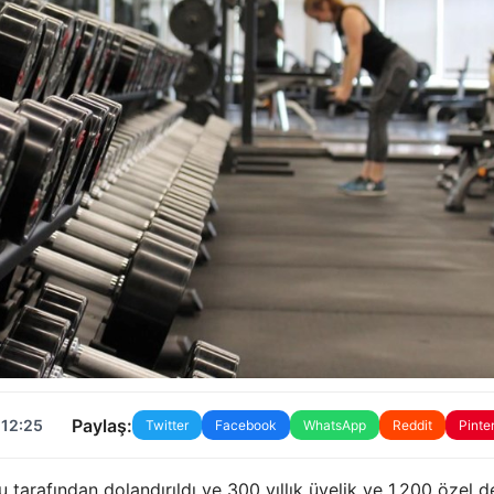
Paylaş:
 12:25
Twitter
Facebook
WhatsApp
Reddit
Pinte
arafından dolandırıldı ve 300 yıllık üyelik ve 1.200 özel de