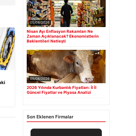
05/08/2026
Nisan Ayı Enflasyon Rakamları Ne
Zaman Açıklanacak? Ekonomistlerin
Beklentileri Netleşti
05/08/2026
aki
2026 Yılında Kurbanlık Fiyatları: İl İl
Güncel Fiyatlar ve Piyasa Analizi
Son Eklenen Firmalar