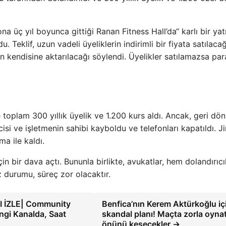
a üç yıl boyunca gittiği Ranan Fitness Hall’da“ karlı bir yat
u. Teklif, uzun vadeli üyeliklerin indirimli bir fiyata satılacağ
ın kendisine aktarılacağı söylendi. Üyelikler satılamazsa par
 toplam 300 yıllık üyelik ve 1.200 kurs aldı. Ancak, geri dö
isi ve işletmenin sahibi kayboldu ve telefonları kapatıldı. Ji
a ile kaldı.
n bir dava açtı. Bununla birlikte, avukatlar, hem dolandırıcı
z durumu, süreç zor olacaktır.
 İZLE| Community
Benfica’nın Kerem Aktürkoğlu iç
angi Kanalda, Saat
skandal planı! Maçta zorla oyna
önünü kesecekler →