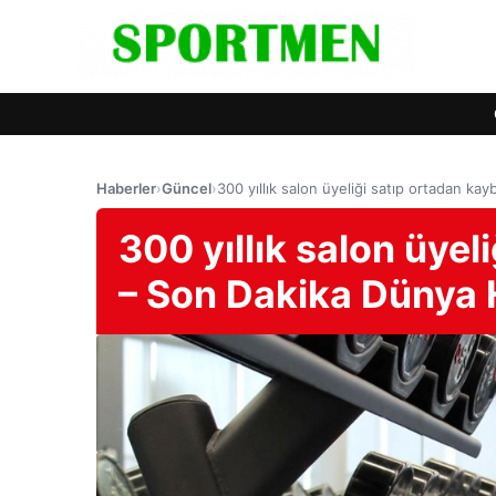
Haberler
›
Güncel
›
300 yıllık salon üyeliği satıp ortadan ka
300 yıllık salon üyel
– Son Dakika Dünya 