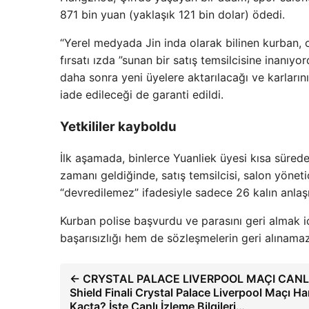
871 bin yuan (yaklaşık 121 bin dolar) ödedi.
“Yerel medyada Jin inda olarak bilinen kurban, on
fırsatı ızda ”sunan bir satış temsilcisine inanıyord
daha sonra yeni üyelere aktarılacağı ve karların
iade edileceği de garanti edildi.
Yetkililer kayboldu
İlk aşamada, binlerce Yuanliek üyesi kısa sürede
zamanı geldiğinde, satış temsilcisi, salon yönetic
“devredilemez” ifadesiyle sadece 26 kalın anlaşm
Kurban polise başvurdu ve parasını geri almak içi
başarısızlığı hem de sözleşmelerin geri alınama
← CRYSTAL PALACE LIVERPOOL MAÇI CANLI
Shield Finali Crystal Palace Liverpool Maçı H
Kaçta? İşte Canlı İzleme Bilgileri…