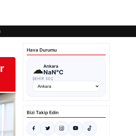
ı
Hava Durumu
r
☁
Ankara
NaN°C
ŞEHIR SEÇ
Bizi Takip Edin