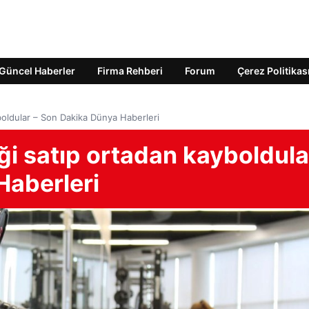
Güncel Haberler
Firma Rehberi
Forum
Çerez Politikas
yboldular – Son Dakika Dünya Haberleri
iği satıp ortadan kayboldula
Haberleri