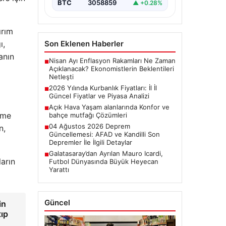
BTC
3058859
▲ +0.28%
ırım
Son Eklenen Haberler
ı,
anın
Nisan Ayı Enflasyon Rakamları Ne Zaman
■
Açıklanacak? Ekonomistlerin Beklentileri
Netleşti
2026 Yılında Kurbanlık Fiyatları: İl İl
■
Güncel Fiyatlar ve Piyasa Analizi
Açık Hava Yaşam alanlarında Konfor ve
■
nme
bahçe mutfağı Çözümleri
04 Ağustos 2026 Deprem
n,
■
Güncellemesi: AFAD ve Kandilli Son
Depremler İle İlgili Detaylar
Galatasaray’dan Ayrılan Mauro Icardi,
■
ların
Futbol Dünyasında Büyük Heyecan
Yarattı
Güncel
in
tıp