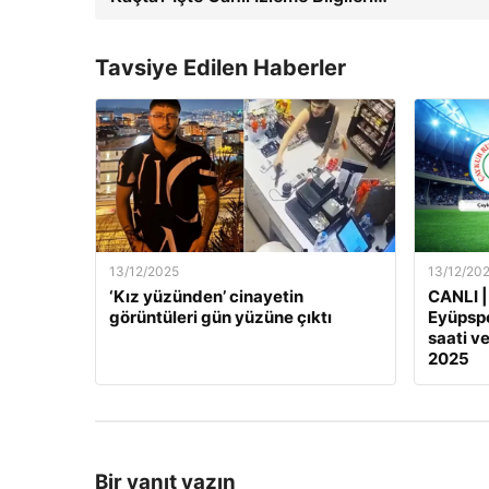
Tavsiye Edilen Haberler
13/12/2025
13/12/20
‘Kız yüzünden’ cinayetin
CANLI |
görüntüleri gün yüzüne çıktı
Eyüpspo
saati ve
2025
Bir yanıt yazın