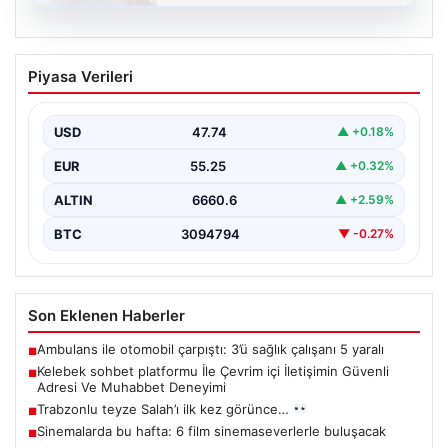
08.08.2026
Kelebek sohbet platformu İle Çevrim içi
Piyasa Verileri
İletişimin Güvenli Adresi Ve Muhabbet
Deneyimi
USD
47.74
▲ +0.18%
İnternet dünyasında kullanıcıların güvenli bir biçimde
bağlantı kurması ciddi bir önem taşımaktadır. Halen
EUR
55.25
▲ +0.32%
çeşitli…
ALTIN
6660.6
▲ +2.59%
BTC
3094794
▼ -0.27%
Son Eklenen Haberler
Ambulans ile otomobil çarpıştı: 3’ü sağlık çalışanı 5 yaralı
■
Kelebek sohbet platformu İle Çevrim içi İletişimin Güvenli
■
Adresi Ve Muhabbet Deneyimi
Trabzonlu teyze Salah’ı ilk kez görünce…
■
Sinemalarda bu hafta: 6 film sinemaseverlerle buluşacak
■