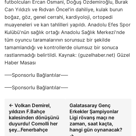
futbolcuları Ercan Osmani, Doğuş Özdemiroğlu, Burak
Can Yıldızlı ve Rıdvan Öncel'in dahiliye, kulak burun
boğaz, göz, genel cerrahi, kardiyoloji, ortopedi
muayeneleri ve kan tahlilleri yapıldı. Anadolu Efes Spor
Kulübü'nün sağlık ortağı Anadolu Sağlık Merkezi'nde
tüm oyuncu taramalarının sorunsuz bir şekilde
tamamlandığı ve kontrollerde olumsuz bir sonuca
rastlanmadığı belirtildi. Kaynak: (guzelhaber.net) Güzel
Haber Masası
—–Sponsorlu Bağlantılar—–
—–Sponsorlu Bağlantılar—–
← Volkan Demirel,
Galatasaray Genç
yıldızın F.Bahçe
Erkekler Şampiyonlar
kalesinden dönüşünü
Ligi rövanş maçı ne
duyurdu! Comolli her
zaman, saat kaçta,
şey…Fenerbahçe
hangi gün oynanacak?
→