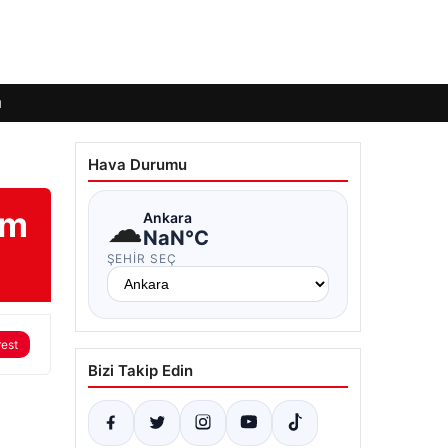
ı
Hava Durumu
am
☁
Ankara
NaN°C
ŞEHIR SEÇ
rest
Bizi Takip Edin