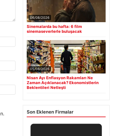
06/08/2026
Sinemalarda bu hafta: 6 film
sinemaseverlerle buluşacak
05/08/2026
Nisan Ayı Enflasyon Rakamları Ne
Zaman Açıklanacak? Ekonomistlerin
Beklentileri Netleşti
Son Eklenen Firmalar
n.