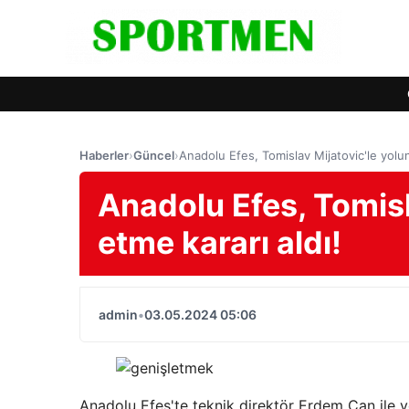
Haberler
›
Güncel
›
Anadolu Efes, Tomislav Mijatovic'le yolu
Anadolu Efes, Tomisl
etme kararı aldı!
admin
•
03.05.2024 05:06
Anadolu Efes'te teknik direktör Erdem Can ile y