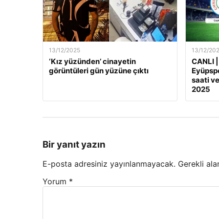
13/12/2025
13/12/20
‘Kız yüzünden’ cinayetin
CANLI |
görüntüleri gün yüzüne çıktı
Eyüpspo
saati ve
2025
Bir yanıt yazın
E-posta adresiniz yayınlanmayacak.
Gerekli ala
Yorum
*