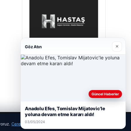
×
Göz Atın
Hastaş Beton
26/05/2026
Güncel Haberler
Anadolu Efes, Tomislav Mijatovic'le
yoluna devam etme kararı aldı!
03/05/2024
ıyoruz.
Çerez Politikamız
Reddet
Kabul Et