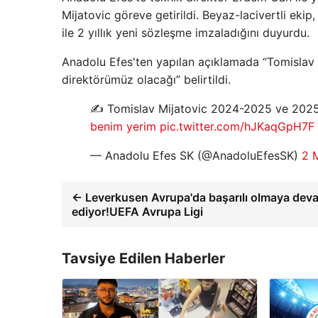
Mijatovic göreve getirildi. Beyaz-lacivertli ek
ile 2 yıllık yeni sözleşme imzaladığını duyurdu.
Anadolu Efes'ten yapılan açıklamada “Tomislav
direktörümüz olacağı” belirtildi.
✍️ Tomislav Mijatovic 2024-2025 ve 2025
benim yerim
pic.twitter.com/hJKaqGpH7F
— Anadolu Efes SK (@AnadoluEfesSK)
2 
← Leverkusen Avrupa'da başarılı olmaya dev
ediyor!UEFA Avrupa Ligi
Tavsiye Edilen Haberler