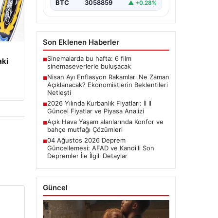
başladı.…
BTC
3058859
▲ +0.28%
Son Eklenen Haberler
Sinemalarda bu hafta: 6 film
aki
■
sinemaseverlerle buluşacak
Nisan Ayı Enflasyon Rakamları Ne Zaman
■
Açıklanacak? Ekonomistlerin Beklentileri
Netleşti
2026 Yılında Kurbanlık Fiyatları: İl İl
■
Güncel Fiyatlar ve Piyasa Analizi
Açık Hava Yaşam alanlarında Konfor ve
■
bahçe mutfağı Çözümleri
04 Ağustos 2026 Deprem
■
Güncellemesi: AFAD ve Kandilli Son
Depremler İle İlgili Detaylar
Güncel