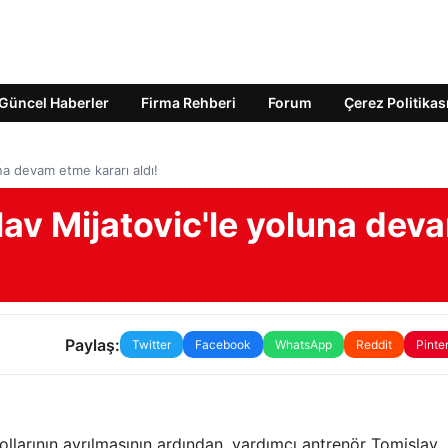
Güncel Haberler
Firma Rehberi
Forum
Çerez Politikas
na devam etme kararı aldı!
av Mijatovic'le yoluna dev
Paylaş:
Twitter
Facebook
WhatsApp
Reddit
Pinte
ollarının ayrılmasının ardından, yardımcı antrenör Tomislav