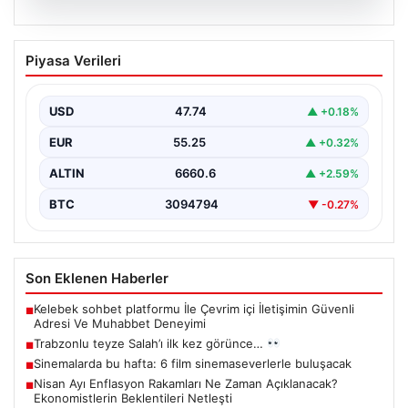
07.08.2026
Trabzonlu teyze Salah’ı ilk kez
Piyasa Verileri
görünce…
{“title”: “Trabzonlu Teyze İlk Kez Salah’ı Gördü: Renkli
Anlar Kameralarda”, “content”: “ Trabzon’un sıcak…
USD
47.74
▲ +0.18%
EUR
55.25
▲ +0.32%
ALTIN
6660.6
▲ +2.59%
BTC
3094794
▼ -0.27%
Son Eklenen Haberler
Kelebek sohbet platformu İle Çevrim içi İletişimin Güvenli
■
Adresi Ve Muhabbet Deneyimi
Trabzonlu teyze Salah’ı ilk kez görünce…
■
Sinemalarda bu hafta: 6 film sinemaseverlerle buluşacak
■
Nisan Ayı Enflasyon Rakamları Ne Zaman Açıklanacak?
■
Ekonomistlerin Beklentileri Netleşti