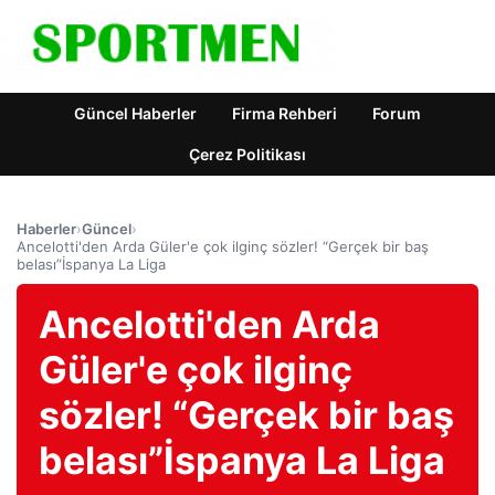
Güncel Haberler
Firma Rehberi
Forum
Çerez Politikası
Haberler
›
Güncel
›
Ancelotti'den Arda Güler'e çok ilginç sözler! “Gerçek bir baş
belası”İspanya La Liga
Ancelotti'den Arda
Güler'e çok ilginç
sözler! “Gerçek bir baş
belası”İspanya La Liga