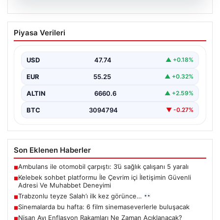
08.08.2026
Kelebek sohbet platformu İle Çevrim içi
Piyasa Verileri
İletişimin Güvenli Adresi Ve Muhabbet
Deneyimi
USD
47.74
▲ +0.18%
İnternet dünyasında kullanıcıların güvenli bir biçimde
bağlantı kurması ciddi bir önem taşımaktadır. Halen
EUR
55.25
▲ +0.32%
çeşitli…
ALTIN
6660.6
▲ +2.59%
BTC
3094794
▼ -0.27%
Son Eklenen Haberler
Ambulans ile otomobil çarpıştı: 3’ü sağlık çalışanı 5 yaralı
■
Kelebek sohbet platformu İle Çevrim içi İletişimin Güvenli
■
Adresi Ve Muhabbet Deneyimi
Trabzonlu teyze Salah’ı ilk kez görünce…
■
Sinemalarda bu hafta: 6 film sinemaseverlerle buluşacak
■
Nisan Ayı Enflasyon Rakamları Ne Zaman Açıklanacak?
■