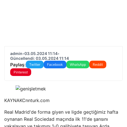
admin
•
03.05.2024 11:14
•
Güncellendi: 03.05.2024 11:14
Paylaş:
Twitter
Facebook
WhatsApp
Reddit
Pinterest
KAYNAK
Cnnturk.com
Real Madrid'de forma giyen ve ligde geçtiğimiz hafta
oynanan Real Sociedad maçında ilk 11'de şansını
yakalayan ve takımını 1-0 galibiyete taşıyan Arda