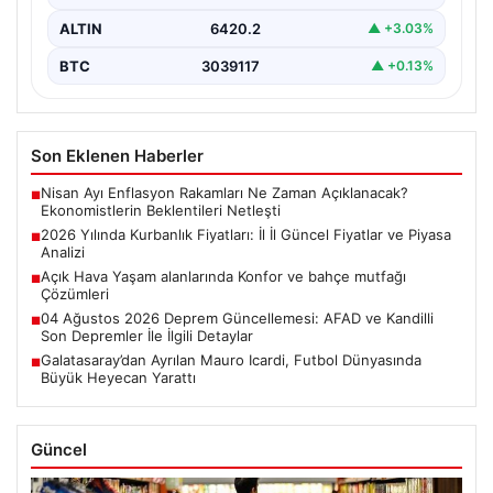
ALTIN
6420.2
▲ +3.03%
BTC
3039117
▲ +0.13%
Son Eklenen Haberler
Nisan Ayı Enflasyon Rakamları Ne Zaman Açıklanacak?
■
Ekonomistlerin Beklentileri Netleşti
2026 Yılında Kurbanlık Fiyatları: İl İl Güncel Fiyatlar ve Piyasa
■
Analizi
Açık Hava Yaşam alanlarında Konfor ve bahçe mutfağı
■
Çözümleri
04 Ağustos 2026 Deprem Güncellemesi: AFAD ve Kandilli
■
Son Depremler İle İlgili Detaylar
Galatasaray’dan Ayrılan Mauro Icardi, Futbol Dünyasında
■
Büyük Heyecan Yarattı
Güncel