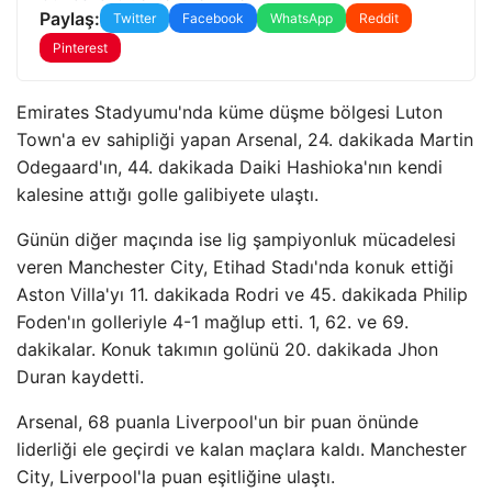
Paylaş:
Twitter
Facebook
WhatsApp
Reddit
Pinterest
Emirates Stadyumu'nda küme düşme bölgesi Luton
Town'a ev sahipliği yapan Arsenal, 24. dakikada Martin
Odegaard'ın, 44. dakikada Daiki Hashioka'nın kendi
kalesine attığı golle galibiyete ulaştı.
Günün diğer maçında ise lig şampiyonluk mücadelesi
veren Manchester City, Etihad Stadı'nda konuk ettiği
Aston Villa'yı 11. dakikada Rodri ve 45. dakikada Philip
Foden'ın golleriyle 4-1 mağlup etti. 1, 62. ve 69.
dakikalar. Konuk takımın golünü 20. dakikada Jhon
Duran kaydetti.
Arsenal, 68 puanla Liverpool'un bir puan önünde
liderliği ele geçirdi ve kalan maçlara kaldı. Manchester
City, Liverpool'la puan eşitliğine ulaştı.