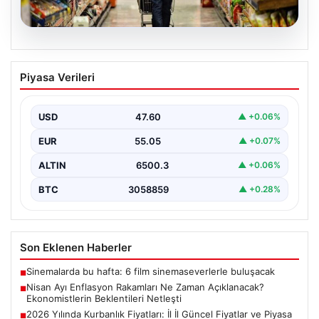
05.08.2026
Nisan Ayı Enflasyon Rakamları Ne
Piyasa Verileri
Zaman Açıklanacak? Ekonomistlerin
Beklentileri Netleşti
USD
47.60
▲ +0.06%
Türkiye İstatistik Kurumu (TÜİK) tarafından açıklanacak
nisan ayı enflasyon verileri için geri sayım başladı.…
EUR
55.05
▲ +0.07%
ALTIN
6500.3
▲ +0.06%
BTC
3058859
▲ +0.28%
Son Eklenen Haberler
Sinemalarda bu hafta: 6 film sinemaseverlerle buluşacak
■
Nisan Ayı Enflasyon Rakamları Ne Zaman Açıklanacak?
■
Ekonomistlerin Beklentileri Netleşti
2026 Yılında Kurbanlık Fiyatları: İl İl Güncel Fiyatlar ve Piyasa
■