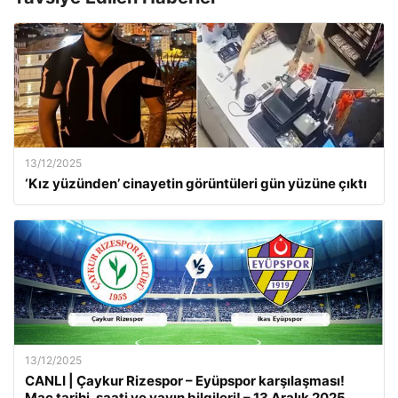
13/12/2025
‘Kız yüzünden’ cinayetin görüntüleri gün yüzüne çıktı
13/12/2025
CANLI | Çaykur Rizespor – Eyüpspor karşılaşması!
Maç tarihi, saati ve yayın bilgileri! – 13 Aralık 2025