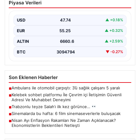
Piyasa Verileri
İletişimin Güvenli Adresi Ve Muhabbet
Deneyimi
USD
47.74
▲ +0.18%
İnternet dünyasında kullanıcıların güvenli bir biçimde
bağlantı kurması ciddi bir önem taşımaktadır. Halen
EUR
55.25
▲ +0.32%
çeşitli…
ALTIN
6660.6
▲ +2.59%
BTC
3094794
▼ -0.27%
Son Eklenen Haberler
Ambulans ile otomobil çarpıştı: 3’ü sağlık çalışanı 5 yaralı
■
Kelebek sohbet platformu İle Çevrim içi İletişimin Güvenli
■
Adresi Ve Muhabbet Deneyimi
Trabzonlu teyze Salah’ı ilk kez görünce…
■
Sinemalarda bu hafta: 6 film sinemaseverlerle buluşacak
■
Nisan Ayı Enflasyon Rakamları Ne Zaman Açıklanacak?
■
Ekonomistlerin Beklentileri Netleşti