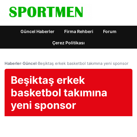
Güncel Haberler
Firma Rehberi
Forum
Çerez Politikası
Haberler
›
Güncel
›
Beşiktaş erkek basketbol takımına yeni sponsor
Beşiktaş erkek
basketbol takımına
yeni sponsor