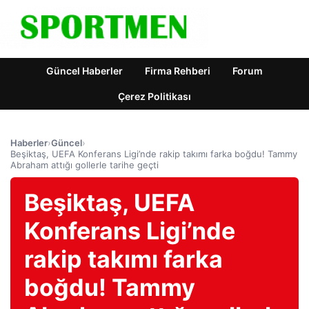
Güncel Haberler
Firma Rehberi
Forum
Çerez Politikası
Haberler
›
Güncel
›
Beşiktaş, UEFA Konferans Ligi’nde rakip takımı farka boğdu! Tammy
Abraham attığı gollerle tarihe geçti
Beşiktaş, UEFA
Konferans Ligi’nde
rakip takımı farka
boğdu! Tammy