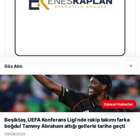
×
Göz Atın
Enes Kaplan Avukatlık Bürosu
28/04/2026
Güncel Haberler
Web sitemizi nasıl kullandığınızı daha iyi anlayabilmek,
deneyiminizi kişiselleştirmek ve geliştirmek amacıyla çerezler
Beşiktaş, UEFA Konferans Ligi’nde rakip takımı farka
kullanıyoruz.
Çerez Politikamız
boğdu! Tammy Abraham attığı gollerle tarihe geçti
© 2026 Sportmen – Güncel Spor Haberler
Reddet
Kabul Et
08/08/2025
malta work and study
|
lemagrup.com.tr