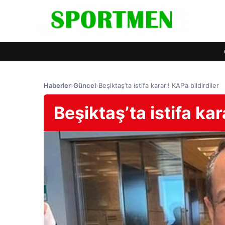
Haberler
›
Güncel
›
Beşiktaş’ta istifa kararı! KAP’a bildirdiler
Beşiktaş’ta istifa kar