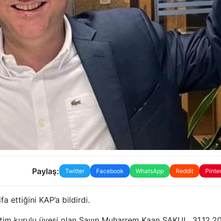
Paylaş:
Twitter
Facebook
WhatsApp
Reddit
Pinte
a ettiğini KAP’a bildirdi.
etim kurulu üyesi olan Sayın Muharrem Kaan ŞAKUL, 31.12.2