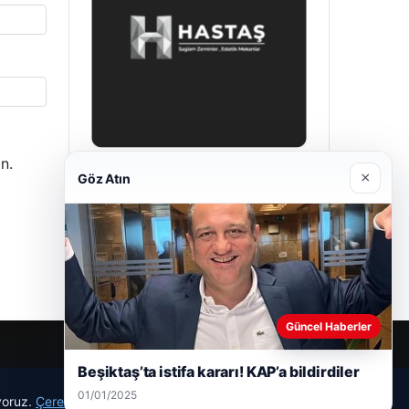
n.
×
Göz Atın
Enes Kaplan Avukatlık Bürosu
28/04/2026
Güncel Haberler
Beşiktaş’ta istifa kararı! KAP’a bildirdiler
01/01/2025
ıyoruz.
Çerez Politikamız
Reddet
Kabul Et