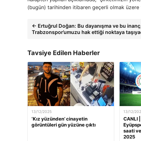
(bugün) tarihinden itibaren geçerli olmak üzere y
← Ertuğrul Doğan: Bu dayanışma ve bu inanç
Trabzonspor’umuzu hak ettiği noktaya taşıyac
Tavsiye Edilen Haberler
13/12/2025
13/12/20
‘Kız yüzünden’ cinayetin
CANLI |
görüntüleri gün yüzüne çıktı
Eyüpspo
saati ve
2025