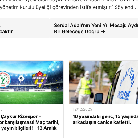
önetim kurulu üyeliği görevinden istifa etmiştir.” Söylendi.
,
Serdal Adalı’nın Yeni Yıl Mesajı: Aydı
aktır.
Bir Geleceğe Doğru →
25
12/12/2025
 Çaykur Rizespor –
16 yaşındaki genç, 15 yaşınd
r karşılaşması! Maç tarihi,
arkadaşını canice katletti.
 yayın bilgileri! – 13 Aralık