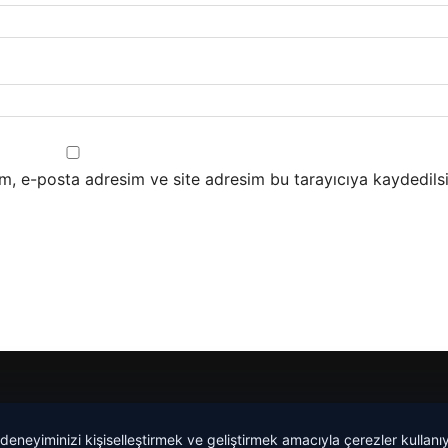
m, e-posta adresim ve site adresim bu tarayıcıya kaydedilsi
malta work and study
|
lemagrup.com.tr
 deneyiminizi kişiselleştirmek ve geliştirmek amacıyla çerezler kullan