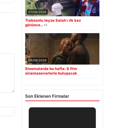
07/08/2026
Trabzonlu teyze Salah’ı ilk kez
görünce…
06/08/2026
Sinemalarda bu hafta: 6 film
sinemaseverlerle buluşacak
Son Eklenen Firmalar