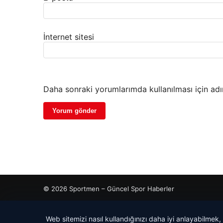
İnternet sitesi
Daha sonraki yorumlarımda kullanılması için adı
© 2026 Sportmen – Güncel Spor Haberler
o
Web sitemizi nasıl kullandığınızı daha iyi anlayabilmek,