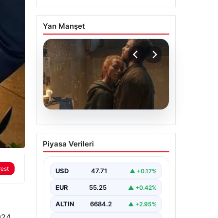
Yan Manşet
06.08.2026
Sinemalarda bu hafta: 6
Piyasa Verileri
film sinemaseverlerle
buluşacak
rest
USD
47.71
▲ +0.17%
EUR
55.25
▲ +0.42%
ALTIN
6684.2
▲ +2.95%
024