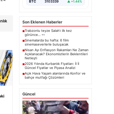
BTC
3103339
▲ +1.44%
nlık
Son Eklenen Haberler
Trabzonlu teyze Salah’ı ilk kez
■
görünce…
Sinemalarda bu hafta: 6 film
■
sinemaseverlerle buluşacak
Nisan Ayı Enflasyon Rakamları Ne Zaman
■
Açıklanacak? Ekonomistlerin Beklentileri
Netleşti
2026 Yılında Kurbanlık Fiyatları: İl İl
■
Güncel Fiyatlar ve Piyasa Analizi
Açık Hava Yaşam alanlarında Konfor ve
■
bahçe mutfağı Çözümleri
Güncel
aki