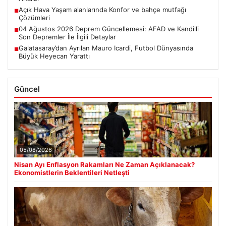
Açık Hava Yaşam alanlarında Konfor ve bahçe mutfağı
■
Çözümleri
04 Ağustos 2026 Deprem Güncellemesi: AFAD ve Kandilli
■
Son Depremler İle İlgili Detaylar
Galatasaray’dan Ayrılan Mauro Icardi, Futbol Dünyasında
■
Büyük Heyecan Yarattı
Güncel
05/08/2026
Nisan Ayı Enflasyon Rakamları Ne Zaman Açıklanacak?
Ekonomistlerin Beklentileri Netleşti