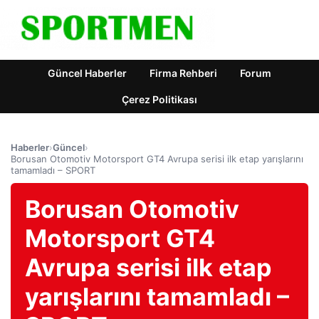
Güncel Haberler
Firma Rehberi
Forum
Çerez Politikası
Haberler
›
Güncel
›
Borusan Otomotiv Motorsport GT4 Avrupa serisi ilk etap yarışlarını
tamamladı – SPORT
Borusan Otomotiv
Motorsport GT4
Avrupa serisi ilk etap
yarışlarını tamamladı –