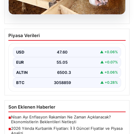
05.08.2026
2026 Yılında Kurbanlık Fiyatları: İl İl
Piyasa Verileri
Güncel Fiyatlar ve Piyasa Analizi
2026 Kurban Bayramı öncesinde vatandaşların en çok
merak ettiği konulardan biri olan kurbanlık fiyatları,…
USD
47.60
▲ +0.06%
EUR
55.05
▲ +0.07%
ALTIN
6500.3
▲ +0.06%
BTC
3058859
▲ +0.28%
Son Eklenen Haberler
Nisan Ayı Enflasyon Rakamları Ne Zaman Açıklanacak?
■
Ekonomistlerin Beklentileri Netleşti
2026 Yılında Kurbanlık Fiyatları: İl İl Güncel Fiyatlar ve Piyasa
■
Analizi