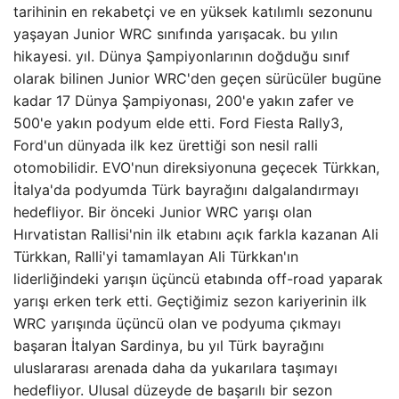
tarihinin en rekabetçi ve en yüksek katılımlı sezonunu
yaşayan Junior WRC sınıfında yarışacak. bu yılın
hikayesi. yıl. Dünya Şampiyonlarının doğduğu sınıf
olarak bilinen Junior WRC'den geçen sürücüler bugüne
kadar 17 Dünya Şampiyonası, 200'e yakın zafer ve
500'e yakın podyum elde etti. Ford Fiesta Rally3,
Ford'un dünyada ilk kez ürettiği son nesil ralli
otomobilidir. EVO'nun direksiyonuna geçecek Türkkan,
İtalya'da podyumda Türk bayrağını dalgalandırmayı
hedefliyor. Bir önceki Junior WRC yarışı olan
Hırvatistan Rallisi'nin ilk etabını açık farkla kazanan Ali
Türkkan, Ralli'yi tamamlayan Ali Türkkan'ın
liderliğindeki yarışın üçüncü etabında off-road yaparak
yarışı erken terk etti. Geçtiğimiz sezon kariyerinin ilk
WRC yarışında üçüncü olan ve podyuma çıkmayı
başaran İtalyan Sardinya, bu yıl Türk bayrağını
uluslararası arenada daha da yukarılara taşımayı
hedefliyor. Ulusal düzeyde de başarılı bir sezon