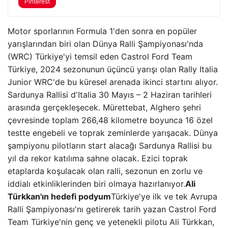
Pinterest
Motor sporlarının Formula 1'den sonra en popüler
yarışlarından biri olan Dünya Ralli Şampiyonası'nda
(WRC) Türkiye'yi temsil eden Castrol Ford Team
Türkiye, 2024 sezonunun üçüncü yarışı olan Rally Italia
Junior WRC'de bu küresel arenada ikinci startını alıyor.
Sardunya Rallisi d'Italia 30 Mayıs – 2 Haziran tarihleri ​​
arasında gerçekleşecek. Mürettebat, Alghero şehri
çevresinde toplam 266,48 kilometre boyunca 16 özel
testte engebeli ve toprak zeminlerde yarışacak. Dünya
şampiyonu pilotların start alacağı Sardunya Rallisi bu
yıl da rekor katılıma sahne olacak. Ezici toprak
etaplarda koşulacak olan ralli, sezonun en zorlu ve
iddialı etkinliklerinden biri olmaya hazırlanıyor.
Ali
Türkkan'ın hedefi podyum
Türkiye'ye ilk ve tek Avrupa
Ralli Şampiyonası'nı getirerek tarih yazan Castrol Ford
Team Türkiye'nin genç ve yetenekli pilotu Ali Türkkan,