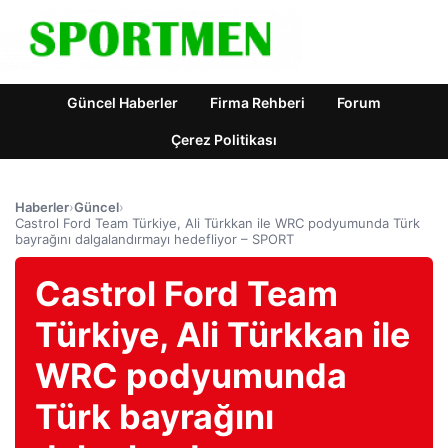
Güncel Haberler
Firma Rehberi
Forum
Çerez Politikası
Haberler
›
Güncel
›
Castrol Ford Team Türkiye, Ali Türkkan ile WRC podyumunda Türk
bayrağını dalgalandırmayı hedefliyor – SPORT
Castrol Ford Team
Türkiye, Ali Türkkan ile
WRC podyumunda
Türk bayrağını