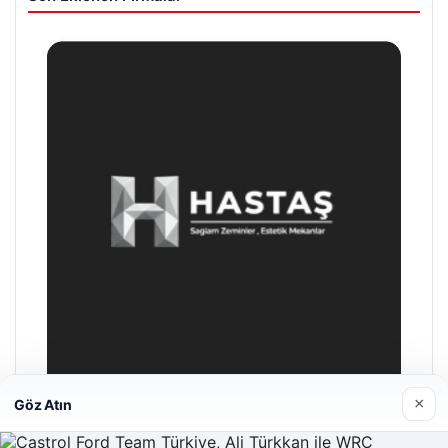
×
Göz Atın
Enes Kaplan Avukatlık Bürosu