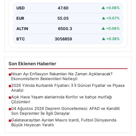
2026 Kurban Bayramı öncesinde vatandaşların en çok
merak ettiği konulardan biri olan kurbanlık fiyatları,…
USD
47.60
▲ +0.06%
EUR
55.05
▲ +0.07%
ALTIN
6500.3
▲ +0.06%
BTC
3058859
▲ +0.28%
Son Eklenen Haberler
Nisan Ayı Enflasyon Rakamları Ne Zaman Açıklanacak?
■
Ekonomistlerin Beklentileri Netleşti
2026 Yılında Kurbanlık Fiyatları: İl İl Güncel Fiyatlar ve Piyasa
■
Analizi
Açık Hava Yaşam alanlarında Konfor ve bahçe mutfağı
■
Çözümleri
04 Ağustos 2026 Deprem Güncellemesi: AFAD ve Kandilli
■
Son Depremler İle İlgili Detaylar
Galatasaray’dan Ayrılan Mauro Icardi, Futbol Dünyasında
■
Büyük Heyecan Yarattı