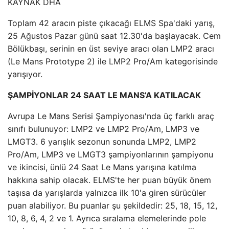
KAYNAK
DHA
Toplam 42 aracın piste çıkacağı ELMS Spa'daki yarış,
25 Ağustos Pazar günü saat 12.30'da başlayacak. Cem
Bölükbaşı, serinin en üst seviye aracı olan LMP2 aracı
(Le Mans Prototype 2) ile LMP2 Pro/Am kategorisinde
yarışıyor.
ŞAMPİYONLAR 24 SAAT LE MANS’A KATILACAK
Avrupa Le Mans Serisi Şampiyonası'nda üç farklı araç
sınıfı bulunuyor: LMP2 ve LMP2 Pro/Am, LMP3 ve
LMGT3. 6 yarışlık sezonun sonunda LMP2, LMP2
Pro/Am, LMP3 ve LMGT3 şampiyonlarının şampiyonu
ve ikincisi, ünlü 24 Saat Le Mans yarışına katılma
hakkına sahip olacak. ELMS'te her puan büyük önem
taşısa da yarışlarda yalnızca ilk 10'a giren sürücüler
puan alabiliyor. Bu puanlar şu şekildedir: 25, 18, 15, 12,
10, 8, 6, 4, 2 ve 1. Ayrıca sıralama elemelerinde pole