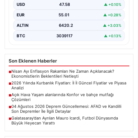
merak ettiği konulardan biri olan kurbanlık fiyatları,…
USD
47.58
▲ +0.10%
EUR
55.01
▲ +0.28%
ALTIN
6420.2
▲ +3.03%
BTC
3039117
▲ +0.13%
Son Eklenen Haberler
Nisan Ayı Enflasyon Rakamları Ne Zaman Açıklanacak?
■
Ekonomistlerin Beklentileri Netleşti
2026 Yılında Kurbanlık Fiyatları: İl İl Güncel Fiyatlar ve Piyasa
■
Analizi
Açık Hava Yaşam alanlarında Konfor ve bahçe mutfağı
■
Çözümleri
04 Ağustos 2026 Deprem Güncellemesi: AFAD ve Kandilli
■
Son Depremler İle İlgili Detaylar
Galatasaray’dan Ayrılan Mauro Icardi, Futbol Dünyasında
■
Büyük Heyecan Yarattı