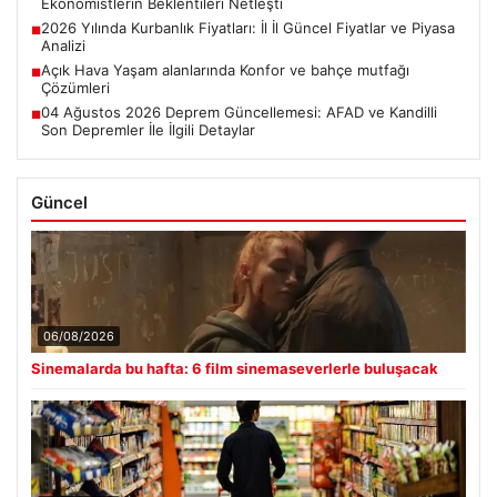
Ekonomistlerin Beklentileri Netleşti
2026 Yılında Kurbanlık Fiyatları: İl İl Güncel Fiyatlar ve Piyasa
■
Analizi
Açık Hava Yaşam alanlarında Konfor ve bahçe mutfağı
■
Çözümleri
04 Ağustos 2026 Deprem Güncellemesi: AFAD ve Kandilli
■
Son Depremler İle İlgili Detaylar
Güncel
06/08/2026
Sinemalarda bu hafta: 6 film sinemaseverlerle buluşacak