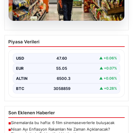
05.08.2026
Nisan Ayı Enflasyon Rakamları Ne
Piyasa Verileri
Zaman Açıklanacak? Ekonomistlerin
Beklentileri Netleşti
USD
47.60
▲ +0.06%
Türkiye İstatistik Kurumu (TÜİK) tarafından açıklanacak
nisan ayı enflasyon verileri için geri sayım başladı.…
EUR
55.05
▲ +0.07%
ALTIN
6500.3
▲ +0.06%
BTC
3058859
▲ +0.28%
Son Eklenen Haberler
Sinemalarda bu hafta: 6 film sinemaseverlerle buluşacak
■
Nisan Ayı Enflasyon Rakamları Ne Zaman Açıklanacak?
■