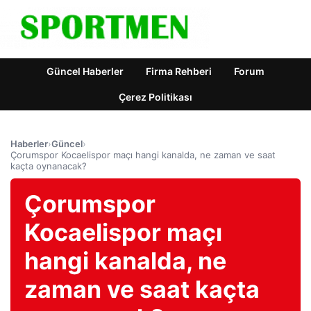
Güncel Haberler
Firma Rehberi
Forum
Çerez Politikası
Haberler
›
Güncel
›
Çorumspor Kocaelispor maçı hangi kanalda, ne zaman ve saat
kaçta oynanacak?
Çorumspor
Kocaelispor maçı
hangi kanalda, ne
zaman ve saat kaçta