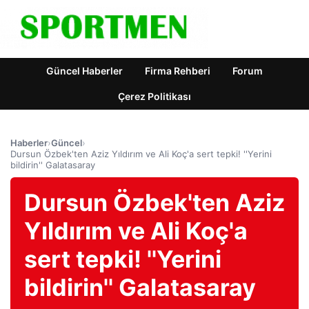
Güncel Haberler
Firma Rehberi
Forum
Çerez Politikası
Haberler
›
Güncel
›
Dursun Özbek'ten Aziz Yıldırım ve Ali Koç'a sert tepki! ''Yerini
bildirin'' Galatasaray
Dursun Özbek'ten Aziz
Yıldırım ve Ali Koç'a
sert tepki! ''Yerini
bildirin'' Galatasaray