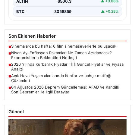
ALTIN
6500.3
▲ +0.06%
BTC
3058859
▲ +0.28%
Son Eklenen Haberler
Sinemalarda bu hafta: 6 film sinemaseverlerle buluşacak
■
Nisan Ayı Enflasyon Rakamları Ne Zaman Açıklanacak?
■
Ekonomistlerin Beklentileri Netleşti
2026 Yılında Kurbanlık Fiyatları: İl İl Güncel Fiyatlar ve Piyasa
■
Analizi
Açık Hava Yaşam alanlarında Konfor ve bahçe mutfağı
■
Çözümleri
04 Ağustos 2026 Deprem Güncellemesi: AFAD ve Kandilli
■
Son Depremler İle İlgili Detaylar
Güncel