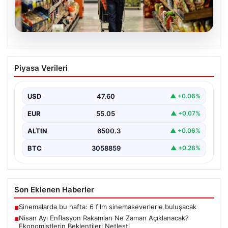
05.08.2026
Nisan Ayı Enflasyon Rakamları Ne
Piyasa Verileri
Zaman Açıklanacak? Ekonomistlerin
Beklentileri Netleşti
USD
47.60
▲ +0.06%
Türkiye İstatistik Kurumu (TÜİK) tarafından açıklanacak
nisan ayı enflasyon verileri için geri sayım başladı.…
EUR
55.05
▲ +0.07%
ALTIN
6500.3
▲ +0.06%
BTC
3058859
▲ +0.28%
Son Eklenen Haberler
Sinemalarda bu hafta: 6 film sinemaseverlerle buluşacak
■
Nisan Ayı Enflasyon Rakamları Ne Zaman Açıklanacak?
■
Ekonomistlerin Beklentileri Netleşti