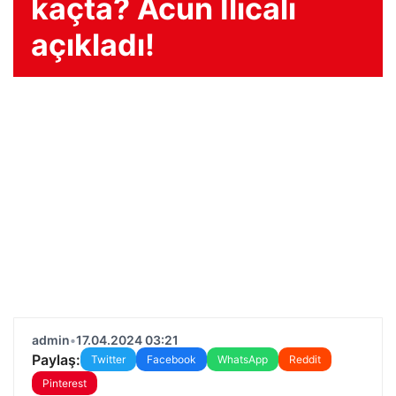
kaçta? Acun Ilıcalı
açıkladı!
admin
•
17.04.2024 03:21
Paylaş:
Twitter
Facebook
WhatsApp
Reddit
Pinterest