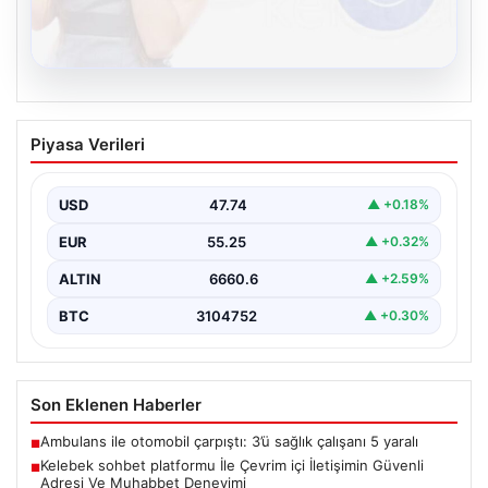
08.08.2026
Kelebek sohbet platformu İle Çevrim içi
Piyasa Verileri
İletişimin Güvenli Adresi Ve Muhabbet
Deneyimi
USD
47.74
▲ +0.18%
İnternet dünyasında kullanıcıların güvenli bir biçimde
bağlantı kurması ciddi bir önem taşımaktadır. Halen
EUR
55.25
▲ +0.32%
çeşitli…
ALTIN
6660.6
▲ +2.59%
BTC
3104752
▲ +0.30%
Son Eklenen Haberler
Ambulans ile otomobil çarpıştı: 3’ü sağlık çalışanı 5 yaralı
■
Kelebek sohbet platformu İle Çevrim içi İletişimin Güvenli
■
Adresi Ve Muhabbet Deneyimi