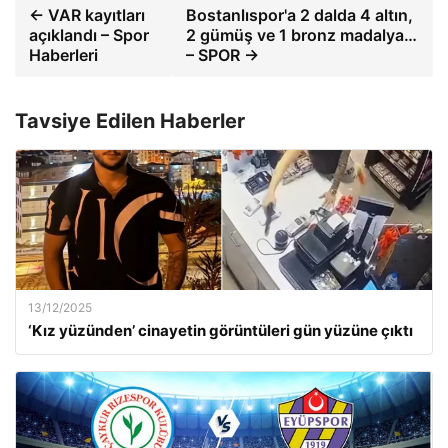
← VAR kayıtları
Bostanlıspor'a 2 dalda 4 altın,
açıklandı – Spor
2 gümüş ve 1 bronz madalya…
Haberleri
– SPOR →
Tavsiye Edilen Haberler
13/12/2025
‘Kız yüzünden’ cinayetin görüntüleri gün yüzüne çıktı