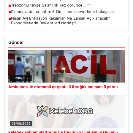
Trabzonlu teyze Salah’ı ilk kez görünce…
■
Sinemalarda bu hafta: 6 film sinemaseverlerle buluşacak
■
Nisan Ayı Enflasyon Rakamları Ne Zaman Açıklanacak?
■
Ekonomistlerin Beklentileri Netleşti
Güncel
08/08/2026
Ambulans ile otomobil çarpıştı: 3’ü sağlık çalışanı 5 yaralı
08/08/2026
Kelebek sohbet platformu İle Çevrim içi İletişimin Güvenli