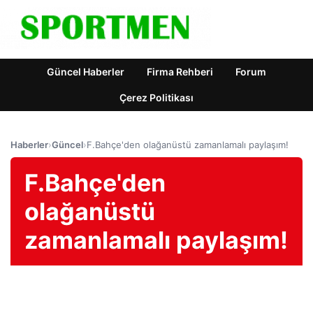
Güncel Haberler
Firma Rehberi
Forum
Çerez Politikası
Haberler
›
Güncel
›
F.Bahçe'den olağanüstü zamanlamalı paylaşım!
F.Bahçe'den
olağanüstü
zamanlamalı paylaşım!