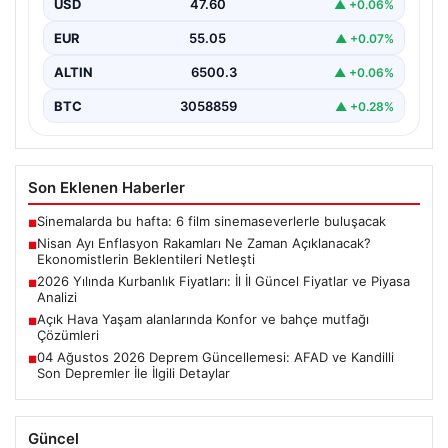
USD
47.60
▲ +0.06%
Türkiye İstatistik Kurumu (TÜİK) tarafından açıklanacak
nisan ayı enflasyon verileri için geri sayım başladı.…
EUR
55.05
▲ +0.07%
ALTIN
6500.3
▲ +0.06%
BTC
3058859
▲ +0.28%
Son Eklenen Haberler
Sinemalarda bu hafta: 6 film sinemaseverlerle buluşacak
■
Nisan Ayı Enflasyon Rakamları Ne Zaman Açıklanacak?
■
Ekonomistlerin Beklentileri Netleşti
2026 Yılında Kurbanlık Fiyatları: İl İl Güncel Fiyatlar ve Piyasa
■
Analizi
Açık Hava Yaşam alanlarında Konfor ve bahçe mutfağı
■
Çözümleri
04 Ağustos 2026 Deprem Güncellemesi: AFAD ve Kandilli
■
Son Depremler İle İlgili Detaylar
Güncel