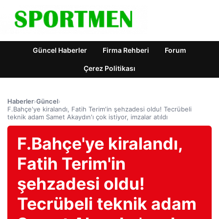
Güncel Haberler
Firma Rehberi
Forum
Çerez Politikası
Haberler
›
Güncel
›
F.Bahçe'ye kiralandı, Fatih Terim'in şehzadesi oldu! Tecrübeli
teknik adam Samet Akaydın'ı çok istiyor, imzalar atıldı
F.Bahçe'ye kiralandı,
Fatih Terim'in
şehzadesi oldu!
Tecrübeli teknik adam