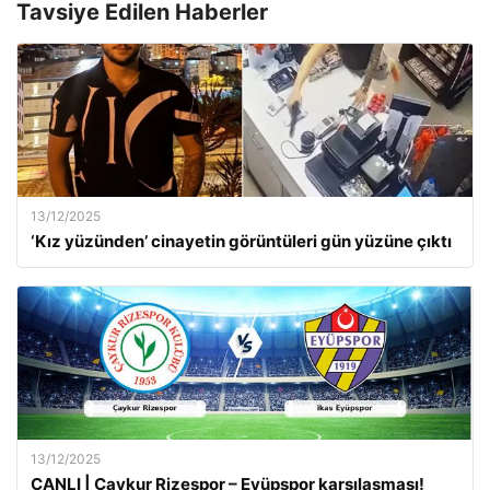
Tavsiye Edilen Haberler
13/12/2025
‘Kız yüzünden’ cinayetin görüntüleri gün yüzüne çıktı
13/12/2025
CANLI | Çaykur Rizespor – Eyüpspor karşılaşması!