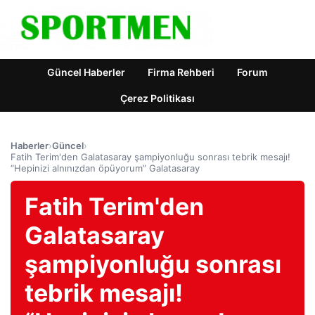
Güncel Haberler
Firma Rehberi
Forum
Çerez Politikası
Haberler
›
Güncel
›
Fatih Terim'den Galatasaray şampiyonluğu sonrası tebrik mesajı!
“Hepinizi alnınızdan öpüyorum” Galatasaray
Fatih Terim'den
Galatasaray
şampiyonluğu sonrası
tebrik mesajı!