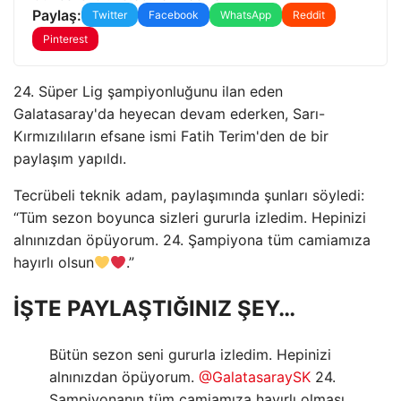
Paylaş:
Twitter
Facebook
WhatsApp
Reddit
Pinterest
24. Süper Lig şampiyonluğunu ilan eden
Galatasaray'da heyecan devam ederken, Sarı-
Kırmızılıların efsane ismi Fatih Terim'den de bir
paylaşım yapıldı.
Tecrübeli teknik adam, paylaşımında şunları söyledi:
“Tüm sezon boyunca sizleri gururla izledim. Hepinizi
alnınızdan öpüyorum. 24. Şampiyona tüm camiamıza
hayırlı olsun
.”
İŞTE PAYLAŞTIĞINIZ ŞEY…
Bütün sezon seni gururla izledim. Hepinizi
alnınızdan öpüyorum.
@GalatasaraySK
24.
Şampiyonanın tüm camiamıza hayırlı olması