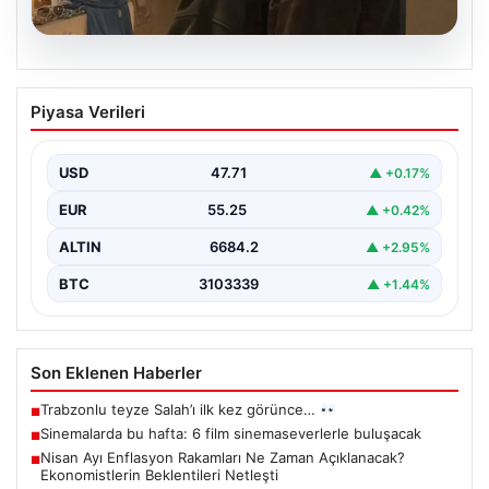
06.08.2026
Sinemalarda bu hafta: 6 film
Piyasa Verileri
sinemaseverlerle buluşacak
USD
47.71
▲ +0.17%
EUR
55.25
▲ +0.42%
ALTIN
6684.2
▲ +2.95%
BTC
3103339
▲ +1.44%
Son Eklenen Haberler
Trabzonlu teyze Salah’ı ilk kez görünce…
■
Sinemalarda bu hafta: 6 film sinemaseverlerle buluşacak
■
Nisan Ayı Enflasyon Rakamları Ne Zaman Açıklanacak?
■
Ekonomistlerin Beklentileri Netleşti