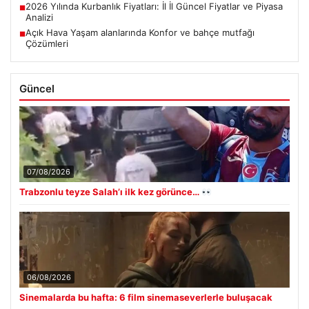
2026 Yılında Kurbanlık Fiyatları: İl İl Güncel Fiyatlar ve Piyasa
■
Analizi
Açık Hava Yaşam alanlarında Konfor ve bahçe mutfağı
■
Çözümleri
Güncel
07/08/2026
Trabzonlu teyze Salah’ı ilk kez görünce…
06/08/2026
Sinemalarda bu hafta: 6 film sinemaseverlerle buluşacak