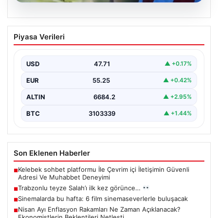
07.08.2026
Trabzonlu teyze Salah’ı ilk kez
Piyasa Verileri
görünce…
{"title": "Trabzonlu Teyze İlk Kez Salah'ı Gördü: Renkli
Anlar Kameralarda", "content": "Trabzon'un sıcak ve…
USD
47.71
▲ +0.17%
EUR
55.25
▲ +0.42%
ALTIN
6684.2
▲ +2.95%
BTC
3103339
▲ +1.44%
Son Eklenen Haberler
Kelebek sohbet platformu İle Çevrim içi İletişimin Güvenli
■
Adresi Ve Muhabbet Deneyimi
Trabzonlu teyze Salah’ı ilk kez görünce…
■
Sinemalarda bu hafta: 6 film sinemaseverlerle buluşacak
■
Nisan Ayı Enflasyon Rakamları Ne Zaman Açıklanacak?
■
Ekonomistlerin Beklentileri Netleşti