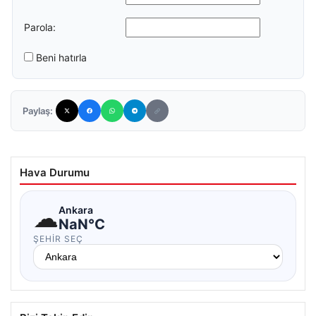
Parola:
Beni hatırla
Paylaş:
Hava Durumu
☁
Ankara
NaN°C
ŞEHIR SEÇ