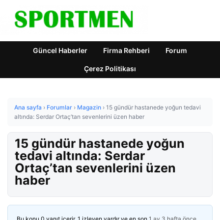
Güncel Haberler
Firma Rehberi
Forum
Çerez Politikası
Ana sayfa
›
Forumlar
›
Magazin
›
15 gündür hastanede yoğun tedavi
altında: Serdar Ortaç’tan sevenlerini üzen haber
15 gündür hastanede yoğun
tedavi altında: Serdar
Ortaç’tan sevenlerini üzen
haber
Bu konu 0 yanıt içerir, 1 izleyen vardır ve en son
1 ay 3 hafta önce