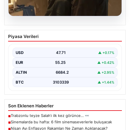
06.08.2026
Sinemalarda bu hafta: 6 film
Piyasa Verileri
sinemaseverlerle buluşacak
USD
47.71
▲ +0.17%
EUR
55.25
▲ +0.42%
ALTIN
6684.2
▲ +2.95%
BTC
3103339
▲ +1.44%
Son Eklenen Haberler
Trabzonlu teyze Salah’ı ilk kez görünce…
■
Sinemalarda bu hafta: 6 film sinemaseverlerle buluşacak
■
Nisan Ayı Enflasyon Rakamları Ne Zaman Açıklanacak?
■