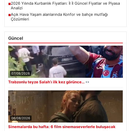
2026 Yılında Kurbanlık Fiyatları: İl İl Güncel Fiyatlar ve Piyasa
■
Analizi
Açık Hava Yaşam alanlarında Konfor ve bahçe mutfağı
■
Çözümleri
Güncel
07/08/2026
Trabzonlu teyze Salah’ı ilk kez görünce…
06/08/2026
Sinemalarda bu hafta: 6 film sinemaseverlerle buluşacak