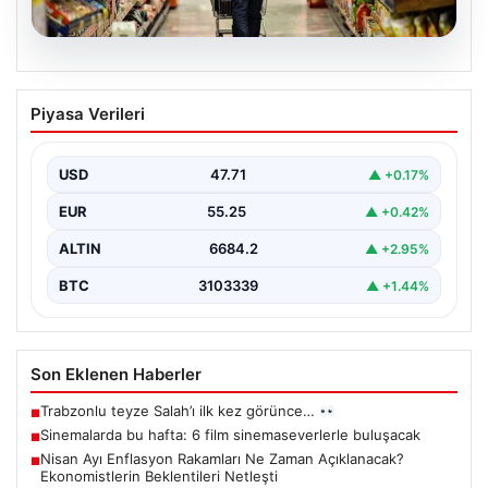
05.08.2026
Nisan Ayı Enflasyon Rakamları Ne
Piyasa Verileri
Zaman Açıklanacak? Ekonomistlerin
Beklentileri Netleşti
USD
47.71
▲ +0.17%
Türkiye İstatistik Kurumu (TÜİK) tarafından açıklanacak
nisan ayı enflasyon verileri için geri sayım başladı.…
EUR
55.25
▲ +0.42%
ALTIN
6684.2
▲ +2.95%
BTC
3103339
▲ +1.44%
Son Eklenen Haberler
Trabzonlu teyze Salah’ı ilk kez görünce…
■
Sinemalarda bu hafta: 6 film sinemaseverlerle buluşacak
■
Nisan Ayı Enflasyon Rakamları Ne Zaman Açıklanacak?
■
Ekonomistlerin Beklentileri Netleşti