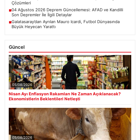
Çözümleri
04 Ağustos 2026 Deprem Güncellemesi: AFAD ve Kandilli
■
Son Depremler İle İlgili Detaylar
Galatasaray’dan Ayrılan Mauro Icardi, Futbol Dünyasında
■
Büyük Heyecan Yarattı
Güncel
05/08/2026
Nisan Ayı Enflasyon Rakamları Ne Zaman Açıklanacak?
Ekonomistlerin Beklentileri Netleşti
05/08/2026