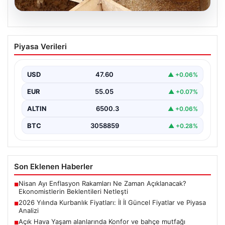
05.08.2026
2026 Yılında Kurbanlık Fiyatları: İl İl
Piyasa Verileri
Güncel Fiyatlar ve Piyasa Analizi
2026 Kurban Bayramı öncesinde vatandaşların en çok
merak ettiği konulardan biri olan kurbanlık fiyatları,…
USD
47.60
▲ +0.06%
EUR
55.05
▲ +0.07%
ALTIN
6500.3
▲ +0.06%
BTC
3058859
▲ +0.28%
Son Eklenen Haberler
Nisan Ayı Enflasyon Rakamları Ne Zaman Açıklanacak?
■
Ekonomistlerin Beklentileri Netleşti
2026 Yılında Kurbanlık Fiyatları: İl İl Güncel Fiyatlar ve Piyasa
■
Analizi
Açık Hava Yaşam alanlarında Konfor ve bahçe mutfağı
■