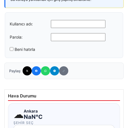
Kullanıcı adı:
Parola:
Beni hatırla
Paylaş:
Hava Durumu
☁
Ankara
NaN°C
ŞEHIR SEÇ