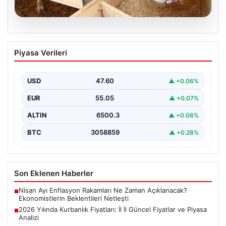
05.08.2026
2026 Yılında Kurbanlık Fiyatları: İl İl
Piyasa Verileri
Güncel Fiyatlar ve Piyasa Analizi
2026 Kurban Bayramı öncesinde vatandaşların en çok
merak ettiği konulardan biri olan kurbanlık fiyatları,…
USD
47.60
▲ +0.06%
EUR
55.05
▲ +0.07%
ALTIN
6500.3
▲ +0.06%
BTC
3058859
▲ +0.28%
Son Eklenen Haberler
Nisan Ayı Enflasyon Rakamları Ne Zaman Açıklanacak?
■
Ekonomistlerin Beklentileri Netleşti
2026 Yılında Kurbanlık Fiyatları: İl İl Güncel Fiyatlar ve Piyasa
■
Analizi