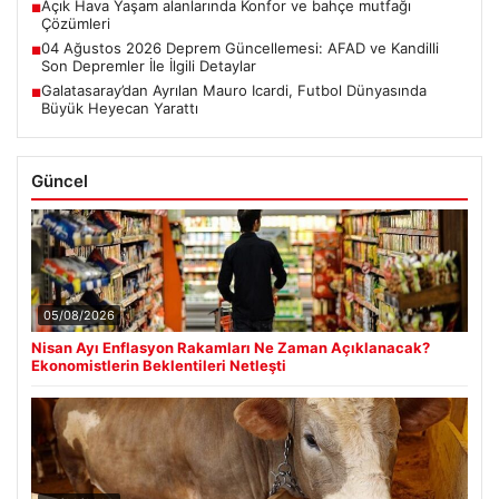
Açık Hava Yaşam alanlarında Konfor ve bahçe mutfağı
■
Çözümleri
04 Ağustos 2026 Deprem Güncellemesi: AFAD ve Kandilli
■
Son Depremler İle İlgili Detaylar
Galatasaray’dan Ayrılan Mauro Icardi, Futbol Dünyasında
■
Büyük Heyecan Yarattı
Güncel
05/08/2026
Nisan Ayı Enflasyon Rakamları Ne Zaman Açıklanacak?
Ekonomistlerin Beklentileri Netleşti