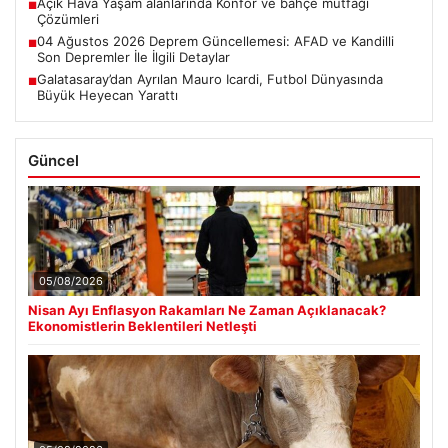
Açık Hava Yaşam alanlarında Konfor ve bahçe mutfağı
■
Çözümleri
04 Ağustos 2026 Deprem Güncellemesi: AFAD ve Kandilli
■
Son Depremler İle İlgili Detaylar
Galatasaray’dan Ayrılan Mauro Icardi, Futbol Dünyasında
■
Büyük Heyecan Yarattı
Güncel
05/08/2026
Nisan Ayı Enflasyon Rakamları Ne Zaman Açıklanacak?
Ekonomistlerin Beklentileri Netleşti