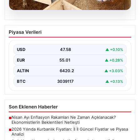
05.08.2026
2026 Yılında Kurbanlık Fiyatları: İl İl
Piyasa Verileri
Güncel Fiyatlar ve Piyasa Analizi
2026 Kurban Bayramı öncesinde vatandaşların en çok
merak ettiği konulardan biri olan kurbanlık fiyatları,…
USD
47.58
▲ +0.10%
EUR
55.01
▲ +0.28%
ALTIN
6420.2
▲ +3.03%
BTC
3039117
▲ +0.13%
Son Eklenen Haberler
Nisan Ayı Enflasyon Rakamları Ne Zaman Açıklanacak?
■
Ekonomistlerin Beklentileri Netleşti
2026 Yılında Kurbanlık Fiyatları: İl İl Güncel Fiyatlar ve Piyasa
■
Analizi