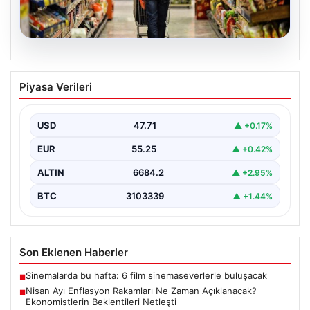
05.08.2026
Nisan Ayı Enflasyon Rakamları Ne
Piyasa Verileri
Zaman Açıklanacak? Ekonomistlerin
Beklentileri Netleşti
USD
47.71
▲ +0.17%
Türkiye İstatistik Kurumu (TÜİK) tarafından açıklanacak
nisan ayı enflasyon verileri için geri sayım başladı.…
EUR
55.25
▲ +0.42%
ALTIN
6684.2
▲ +2.95%
BTC
3103339
▲ +1.44%
Son Eklenen Haberler
Sinemalarda bu hafta: 6 film sinemaseverlerle buluşacak
■
Nisan Ayı Enflasyon Rakamları Ne Zaman Açıklanacak?
■
Ekonomistlerin Beklentileri Netleşti