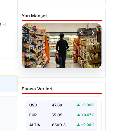
Yan Manşet
ini
05.08.2026
Nisan Ayı Enflasyon
Piyasa Verileri
Rakamları Ne Zaman
Açıklanacak?
Ekonomistlerin
USD
47.60
▲ +0.06%
Beklentileri Netleşti
EUR
55.05
▲ +0.07%
Türkiye İstatistik Kurumu (TÜİK)
tarafından açıklanacak nisan ayı
ALTIN
6500.3
▲ +0.06%
enflasyon verileri için geri sayım