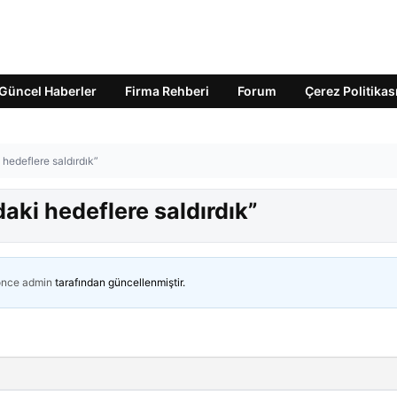
Güncel Haberler
Firma Rehberi
Forum
Çerez Politikas
 hedeflere saldırdık”
aki hedeflere saldırdık”
önce
admin
tarafından güncellenmiştir.