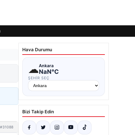
ı
Hava Durumu
☁
Ankara
NaN°C
ŞEHIR SEÇ
Bizi Takip Edin
#31088