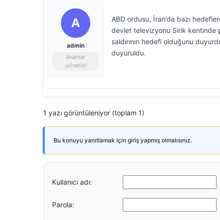
ABD ordusu, İran’da bazı hedeflere
A
devlet televizyonu Sirik kentinde p
saldırının hedefi olduğunu duyurd
admin
duyuruldu.
Anahtar
yönetici
1 yazı görüntüleniyor (toplam 1)
Bu konuyu yanıtlamak için giriş yapmış olmalısınız.
Kullanıcı adı:
Parola: