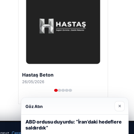
Hastaş Beton
26/05/2026
×
Göz Atın
ABD ordusu duyurdu: “İran’daki hedeflere
saldırdık”
ıyoruz.
Çerez Politikamız
Reddet
Kabul Et