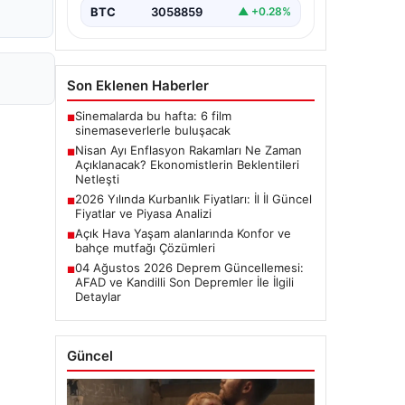
başladı.…
BTC
3058859
▲ +0.28%
Son Eklenen Haberler
Sinemalarda bu hafta: 6 film
■
sinemaseverlerle buluşacak
Nisan Ayı Enflasyon Rakamları Ne Zaman
■
Açıklanacak? Ekonomistlerin Beklentileri
Netleşti
2026 Yılında Kurbanlık Fiyatları: İl İl Güncel
■
Fiyatlar ve Piyasa Analizi
Açık Hava Yaşam alanlarında Konfor ve
■
bahçe mutfağı Çözümleri
04 Ağustos 2026 Deprem Güncellemesi:
■
AFAD ve Kandilli Son Depremler İle İlgili
Detaylar
Güncel