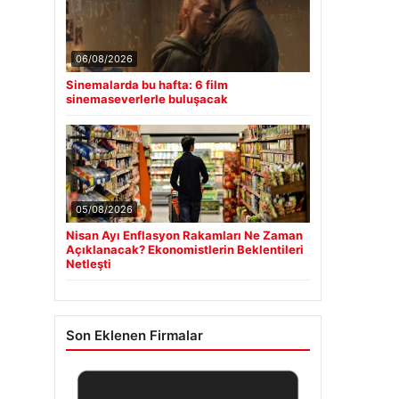
06/08/2026
Sinemalarda bu hafta: 6 film
sinemaseverlerle buluşacak
05/08/2026
Nisan Ayı Enflasyon Rakamları Ne Zaman
Açıklanacak? Ekonomistlerin Beklentileri
Netleşti
Son Eklenen Firmalar