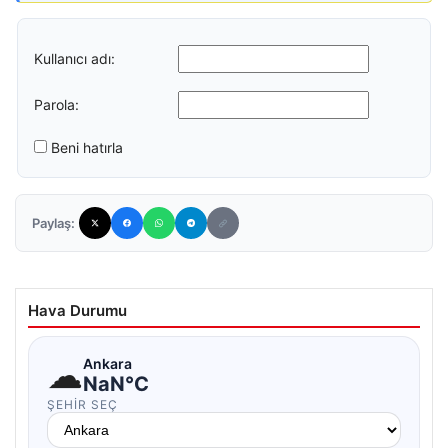
Kullanıcı adı:
Parola:
Beni hatırla
Paylaş:
Hava Durumu
☁
Ankara
NaN°C
ŞEHIR SEÇ