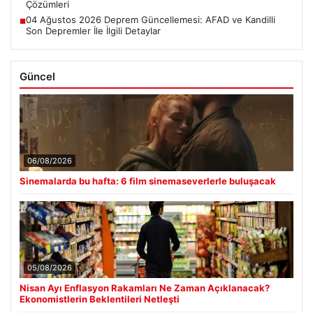
Çözümleri
04 Ağustos 2026 Deprem Güncellemesi: AFAD ve Kandilli
■
Son Depremler İle İlgili Detaylar
Güncel
06/08/2026
Sinemalarda bu hafta: 6 film sinemaseverlerle buluşacak
05/08/2026
Nisan Ayı Enflasyon Rakamları Ne Zaman Açıklanacak?
Ekonomistlerin Beklentileri Netleşti