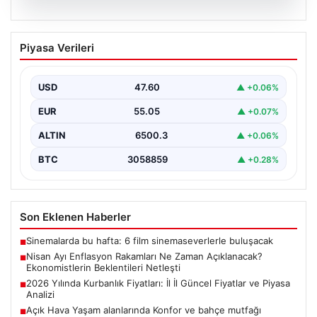
05.08.2026
Nisan Ayı Enflasyon Rakamları Ne
Piyasa Verileri
Zaman Açıklanacak? Ekonomistlerin
Beklentileri Netleşti
USD
47.60
▲ +0.06%
Türkiye İstatistik Kurumu (TÜİK) tarafından açıklanacak
nisan ayı enflasyon verileri için geri sayım başladı.…
EUR
55.05
▲ +0.07%
ALTIN
6500.3
▲ +0.06%
BTC
3058859
▲ +0.28%
Son Eklenen Haberler
Sinemalarda bu hafta: 6 film sinemaseverlerle buluşacak
■
Nisan Ayı Enflasyon Rakamları Ne Zaman Açıklanacak?
■
Ekonomistlerin Beklentileri Netleşti
2026 Yılında Kurbanlık Fiyatları: İl İl Güncel Fiyatlar ve Piyasa
■
Analizi
Açık Hava Yaşam alanlarında Konfor ve bahçe mutfağı
■