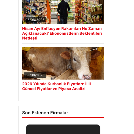
05/08/2026
Nisan Ayı Enflasyon Rakamları Ne Zaman
Açıklanacak? Ekonomistlerin Beklentileri
Netleşti
05/08/2026
2026 Yılında Kurbanlık Fiyatları: İl İl
Güncel Fiyatlar ve Piyasa Analizi
Son Eklenen Firmalar