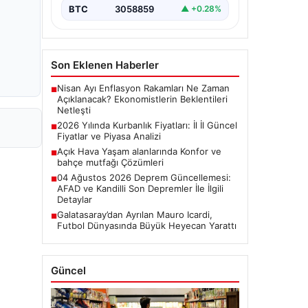
BTC
3058859
▲ +0.28%
Son Eklenen Haberler
Nisan Ayı Enflasyon Rakamları Ne Zaman
■
Açıklanacak? Ekonomistlerin Beklentileri
Netleşti
2026 Yılında Kurbanlık Fiyatları: İl İl Güncel
■
Fiyatlar ve Piyasa Analizi
Açık Hava Yaşam alanlarında Konfor ve
■
bahçe mutfağı Çözümleri
04 Ağustos 2026 Deprem Güncellemesi:
■
AFAD ve Kandilli Son Depremler İle İlgili
Detaylar
Galatasaray’dan Ayrılan Mauro Icardi,
■
Futbol Dünyasında Büyük Heyecan Yarattı
Güncel