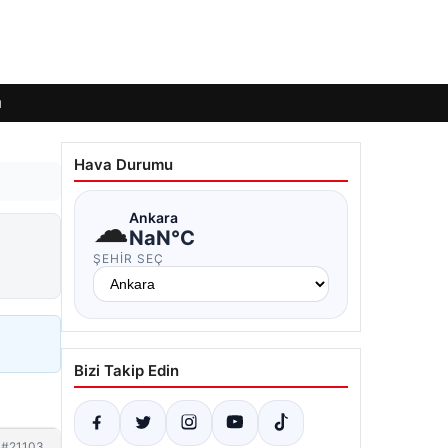
ı
Hava Durumu
☁
Ankara
NaN°C
ŞEHIR SEÇ
Bizi Takip Edin
#21103