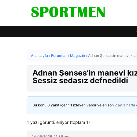
Ana sayfa
›
Forumlar
›
Magazin
›
Adnan Şenses’in manevi kızı 
Adnan Şenses’in manevi kız
Sessiz sedasız defnedildi
Bu konu 0 yanıt içerir, 1 izleyen vardır ve en son
2 ay 3 hafta
1 yazı görüntüleniyor (toplam 1)
14/05/2026: 11:39 am