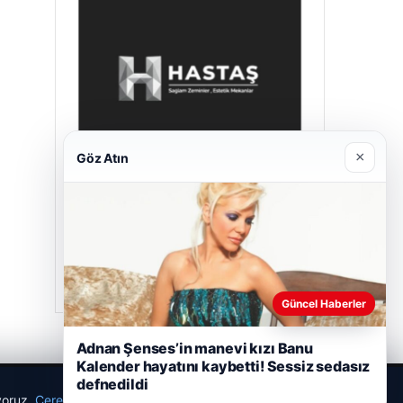
×
Göz Atın
Hastaş Beton
26/05/2026
Güncel Haberler
Adnan Şenses’in manevi kızı Banu
Kalender hayatını kaybetti! Sessiz sedasız
defnedildi
ıyoruz.
Çerez Politikamız
Reddet
Kabul Et