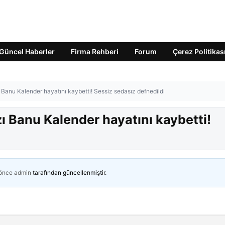
Güncel Haberler
Firma Rehberi
Forum
Çerez Politikas
Banu Kalender hayatını kaybetti! Sessiz sedasız defnedildi
ı Banu Kalender hayatını kaybetti!
 önce
admin
tarafından güncellenmiştir.