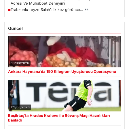
Adresi Ve Muhabbet Deneyimi
Trabzonlu teyze Salah’ı ilk kez görünce…
■
Güncel
10/08/2026
Ankara Haymana’da 150 Kilogram Uyuşturucu Operasyonu
09/08/2026
Beşiktaş’ta Hradec Kralove ile Rövanş Maçı Hazırlıkları
Başladı