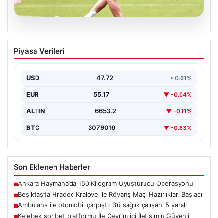
09.08.2026
Beşiktaş’ta Hradec Kralove ile Rövanş
Piyasa Verileri
Maçı Hazırlıkları Başladı
Türk futbolunun köklü takımlarından Beşiktaş, UEFA
Avrupa Ligi 3'üncü ön eleme turunda karşılaşacağı
USD
47.72
• 0.01%
Hradec…
EUR
55.17
▼ -0.04%
ALTIN
6653.2
▼ -0.11%
BTC
3079016
▼ -0.83%
Son Eklenen Haberler
Ankara Haymana’da 150 Kilogram Uyuşturucu Operasyonu
■
Beşiktaş’ta Hradec Kralove ile Rövanş Maçı Hazırlıkları Başladı
■
Ambulans ile otomobil çarpıştı: 3’ü sağlık çalışanı 5 yaralı
■
Kelebek sohbet platformu İle Çevrim içi İletişimin Güvenli
■