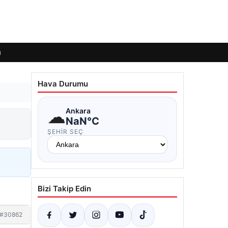
ı
Hava Durumu
☁
Ankara
NaN°C
ŞEHIR SEÇ
Bizi Takip Edin
#30862