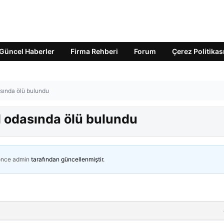
Güncel Haberler
Firma Rehberi
Forum
Çerez Politikas
asında ölü bulundu
l odasında ölü bulundu
önce
admin
tarafından güncellenmiştir.