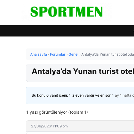
Ana sayfa
›
Forumlar
›
Genel
›
Antalya’da Yunan turist otel od
Antalya’da Yunan turist ote
Bu konu 0 yanıt içerir, 1 izleyen vardır ve en son
1 ay 1 hafta 
1 yazı görüntüleniyor (toplam 1)
27/06/2026: 11:09 pm