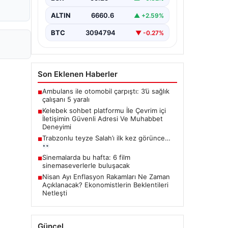
güvenli bir biçimde bağlantı kurması
ciddi bir önem taşımaktadır. Halen
ALTIN
6660.6
▲ +2.59%
çeşitli…
BTC
3094794
▼ -0.27%
Son Eklenen Haberler
Ambulans ile otomobil çarpıştı: 3’ü sağlık
■
çalışanı 5 yaralı
Kelebek sohbet platformu İle Çevrim içi
■
İletişimin Güvenli Adresi Ve Muhabbet
Deneyimi
Trabzonlu teyze Salah’ı ilk kez görünce…
■
Sinemalarda bu hafta: 6 film
■
sinemaseverlerle buluşacak
Nisan Ayı Enflasyon Rakamları Ne Zaman
■
Açıklanacak? Ekonomistlerin Beklentileri
Netleşti
Güncel