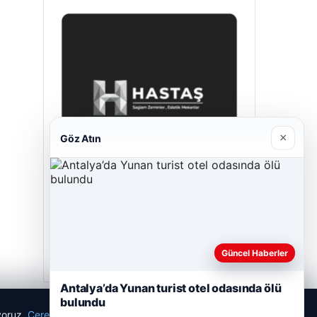
×
Göz Atın
Hastaş Beton
26/05/2026
Güncel Haberler
Antalya’da Yunan turist otel odasında ölü
bulundu
ıyoruz.
Çerez Politikamız
Reddet
Kabul Et