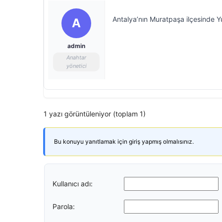
Antalya’nın Muratpaşa ilçesinde Yu
A
admin
Anahtar
yönetici
1 yazı görüntüleniyor (toplam 1)
Bu konuyu yanıtlamak için giriş yapmış olmalısınız.
Kullanıcı adı:
Parola: