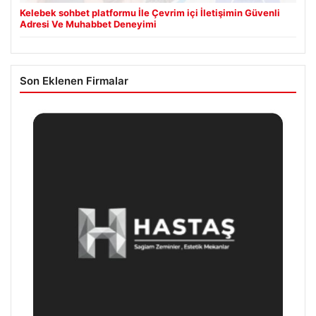
Kelebek sohbet platformu İle Çevrim içi İletişimin Güvenli
Adresi Ve Muhabbet Deneyimi
Son Eklenen Firmalar