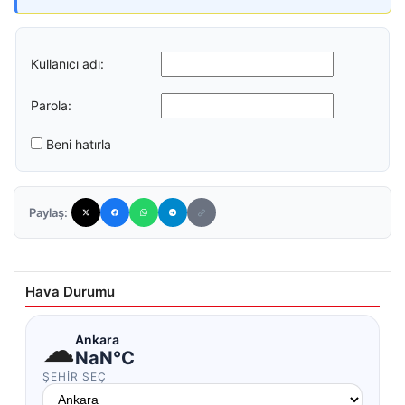
Kullanıcı adı:
Parola:
Beni hatırla
Paylaş:
Hava Durumu
☁
Ankara
NaN°C
ŞEHIR SEÇ