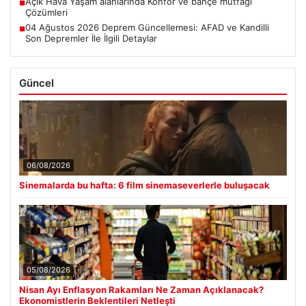
Açık Hava Yaşam alanlarında Konfor ve bahçe mutfağı
■
Çözümleri
04 Ağustos 2026 Deprem Güncellemesi: AFAD ve Kandilli
■
Son Depremler İle İlgili Detaylar
Güncel
06/08/2026
Sinemalarda bu hafta: 6 film sinemaseverlerle buluşacak
05/08/2026
Nisan Ayı Enflasyon Rakamları Ne Zaman Açıklanacak?
Ekonomistlerin Beklentileri Netleşti