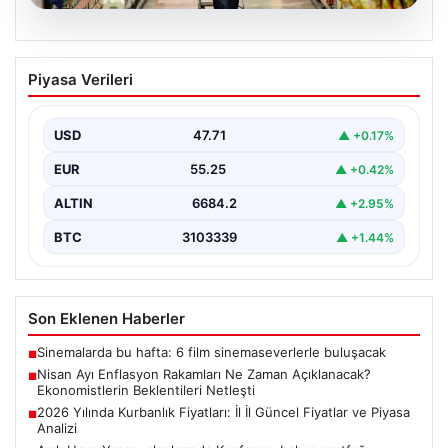
05.08.2026
Nisan Ayı Enflasyon Rakamları Ne
Piyasa Verileri
Zaman Açıklanacak? Ekonomistlerin
Beklentileri Netleşti
USD
47.71
▲ +0.17%
Türkiye İstatistik Kurumu (TÜİK) tarafından açıklanacak
nisan ayı enflasyon verileri için geri sayım başladı.…
EUR
55.25
▲ +0.42%
ALTIN
6684.2
▲ +2.95%
BTC
3103339
▲ +1.44%
Son Eklenen Haberler
Sinemalarda bu hafta: 6 film sinemaseverlerle buluşacak
■
Nisan Ayı Enflasyon Rakamları Ne Zaman Açıklanacak?
■
Ekonomistlerin Beklentileri Netleşti
2026 Yılında Kurbanlık Fiyatları: İl İl Güncel Fiyatlar ve Piyasa
■
Analizi