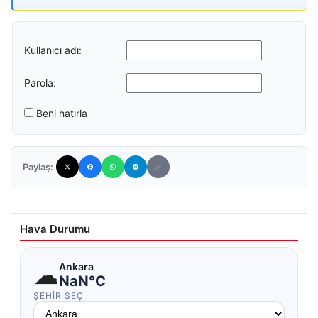
Kullanıcı adı:
Parola:
Beni hatırla
Paylaş:
Hava Durumu
☁
Ankara
NaN°C
ŞEHIR SEÇ