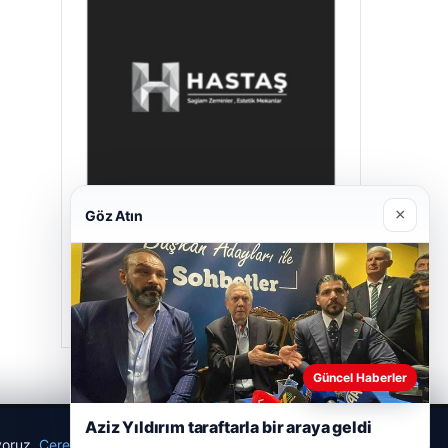
×
Göz Atın
Hastaş Beton
26/05/2026
Güncel Haberler
Aziz Yıldırım taraftarla bir araya geldi
ıyoruz.
Çerez Politikamız
Reddet
Kabul Et