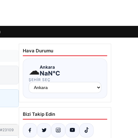
ı
Hava Durumu
☁
Ankara
NaN°C
ŞEHIR SEÇ
Bizi Takip Edin
#23109