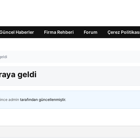
Güncel Haberler
Firma Rehberi
Forum
Çerez Politikas
geldi
araya geldi
 önce
admin
tarafından güncellenmiştir.