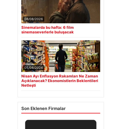
06/08/2026
Sinemalarda bu hafta: 6 film
sinemaseverlerle buluşacak
05/08/2026
Nisan Ayı Enflasyon Rakamları Ne Zaman
Açıklanacak? Ekonomistlerin Beklentileri
Netleşti
Son Eklenen Firmalar