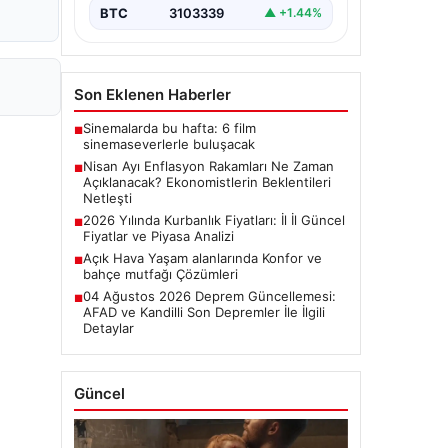
başladı.…
BTC
3103339
▲ +1.44%
Son Eklenen Haberler
Sinemalarda bu hafta: 6 film
■
sinemaseverlerle buluşacak
Nisan Ayı Enflasyon Rakamları Ne Zaman
■
Açıklanacak? Ekonomistlerin Beklentileri
Netleşti
2026 Yılında Kurbanlık Fiyatları: İl İl Güncel
■
Fiyatlar ve Piyasa Analizi
Açık Hava Yaşam alanlarında Konfor ve
■
bahçe mutfağı Çözümleri
04 Ağustos 2026 Deprem Güncellemesi:
■
AFAD ve Kandilli Son Depremler İle İlgili
Detaylar
Güncel