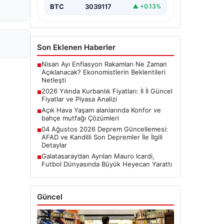
BTC
3039117
▲ +0.13%
Son Eklenen Haberler
Nisan Ayı Enflasyon Rakamları Ne Zaman
■
Açıklanacak? Ekonomistlerin Beklentileri
Netleşti
2026 Yılında Kurbanlık Fiyatları: İl İl Güncel
■
Fiyatlar ve Piyasa Analizi
Açık Hava Yaşam alanlarında Konfor ve
■
bahçe mutfağı Çözümleri
04 Ağustos 2026 Deprem Güncellemesi:
■
AFAD ve Kandilli Son Depremler İle İlgili
Detaylar
Galatasaray’dan Ayrılan Mauro Icardi,
■
Futbol Dünyasında Büyük Heyecan Yarattı
Güncel