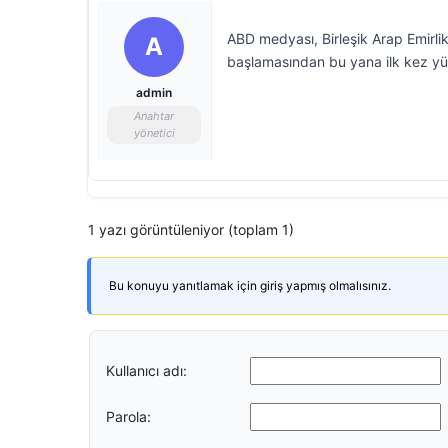
ABD medyası, Birleşik Arap Emirlikl
A
başlamasından bu yana ilk kez yü
admin
Anahtar
yönetici
1 yazı görüntüleniyor (toplam 1)
Bu konuyu yanıtlamak için giriş yapmış olmalısınız.
Kullanıcı adı:
Parola: