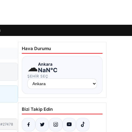
ı
Hava Durumu
☁
Ankara
NaN°C
ŞEHIR SEÇ
Bizi Takip Edin
#27478