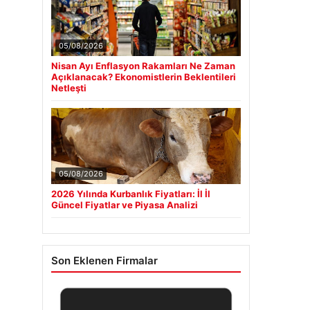
05/08/2026
Nisan Ayı Enflasyon Rakamları Ne Zaman
Açıklanacak? Ekonomistlerin Beklentileri
Netleşti
05/08/2026
2026 Yılında Kurbanlık Fiyatları: İl İl
Güncel Fiyatlar ve Piyasa Analizi
Son Eklenen Firmalar