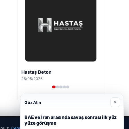
Hastaş Beton
26/05/2026
×
Göz Atın
BAE ve İran arasında savaş sonrası ilk yüz
yüze görüşme
ıyoruz.
Çerez Politikamız
Reddet
Kabul Et