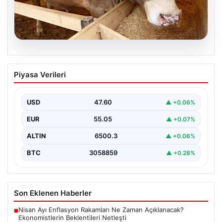
05.08.2026
2026 Yılında Kurbanlık Fiyatları: İl İl
Piyasa Verileri
Güncel Fiyatlar ve Piyasa Analizi
2026 Kurban Bayramı öncesinde vatandaşların en çok
merak ettiği konulardan biri olan kurbanlık fiyatları,…
USD
47.60
▲ +0.06%
EUR
55.05
▲ +0.07%
ALTIN
6500.3
▲ +0.06%
BTC
3058859
▲ +0.28%
Son Eklenen Haberler
Nisan Ayı Enflasyon Rakamları Ne Zaman Açıklanacak?
■
Ekonomistlerin Beklentileri Netleşti