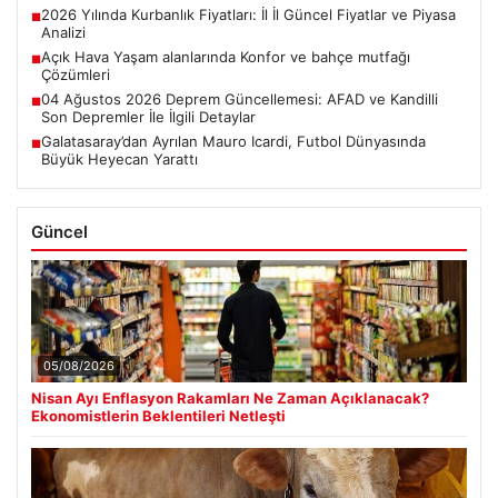
2026 Yılında Kurbanlık Fiyatları: İl İl Güncel Fiyatlar ve Piyasa
■
Analizi
Açık Hava Yaşam alanlarında Konfor ve bahçe mutfağı
■
Çözümleri
04 Ağustos 2026 Deprem Güncellemesi: AFAD ve Kandilli
■
Son Depremler İle İlgili Detaylar
Galatasaray’dan Ayrılan Mauro Icardi, Futbol Dünyasında
■
Büyük Heyecan Yarattı
Güncel
05/08/2026
Nisan Ayı Enflasyon Rakamları Ne Zaman Açıklanacak?
Ekonomistlerin Beklentileri Netleşti