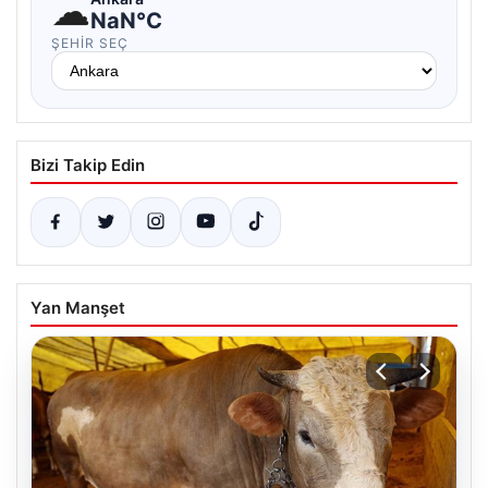
☁
NaN°C
ŞEHIR SEÇ
Bizi Takip Edin
Yan Manşet