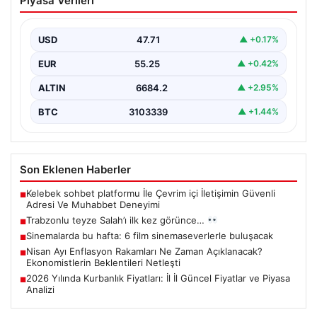
Piyasa Verileri
görünce…
{"title": "Trabzonlu Teyze İlk Kez Salah'ı Gördü: Renkli
Anlar Kameralarda", "content": "Trabzon'un sıcak ve…
USD
47.71
▲ +0.17%
EUR
55.25
▲ +0.42%
ALTIN
6684.2
▲ +2.95%
BTC
3103339
▲ +1.44%
Son Eklenen Haberler
Kelebek sohbet platformu İle Çevrim içi İletişimin Güvenli
■
Adresi Ve Muhabbet Deneyimi
Trabzonlu teyze Salah’ı ilk kez görünce…
■
Sinemalarda bu hafta: 6 film sinemaseverlerle buluşacak
■
Nisan Ayı Enflasyon Rakamları Ne Zaman Açıklanacak?
■
Ekonomistlerin Beklentileri Netleşti
2026 Yılında Kurbanlık Fiyatları: İl İl Güncel Fiyatlar ve Piyasa
■
Analizi