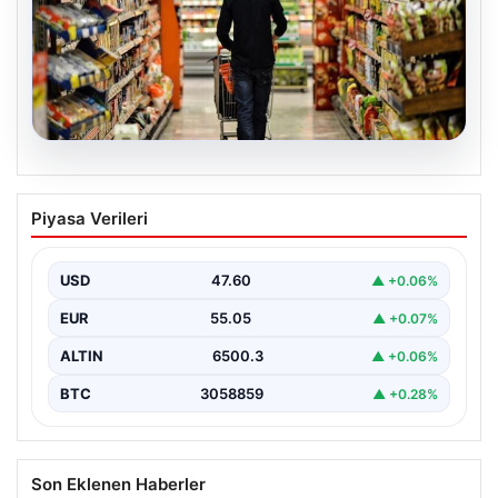
05.08.2026
Nisan Ayı Enflasyon Rakamları Ne
Piyasa Verileri
Zaman Açıklanacak? Ekonomistlerin
Beklentileri Netleşti
USD
47.60
▲ +0.06%
Türkiye İstatistik Kurumu (TÜİK) tarafından açıklanacak
nisan ayı enflasyon verileri için geri sayım başladı.…
EUR
55.05
▲ +0.07%
ALTIN
6500.3
▲ +0.06%
BTC
3058859
▲ +0.28%
Son Eklenen Haberler