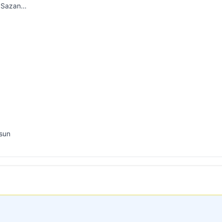
: Sazan…
usun