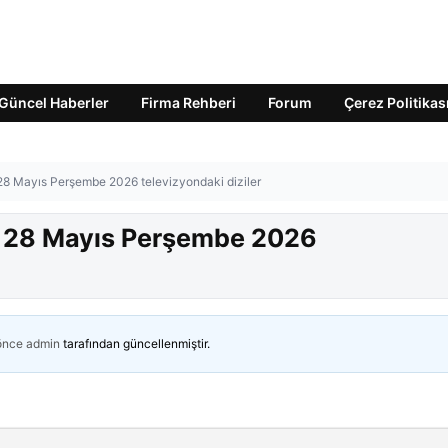
Güncel Haberler
Firma Rehberi
Forum
Çerez Politikas
 28 Mayıs Perşembe 2026 televizyondaki diziler
r? 28 Mayıs Perşembe 2026
 önce
admin
tarafından güncellenmiştir.