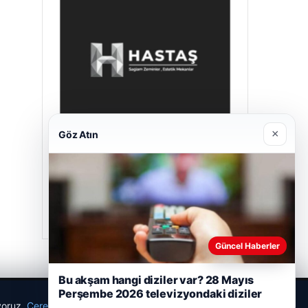
×
Göz Atın
Hastaş Beton
26/05/2026
Güncel Haberler
Bu akşam hangi diziler var? 28 Mayıs
Perşembe 2026 televizyondaki diziler
ıyoruz.
Çerez Politikamız
Reddet
Kabul Et