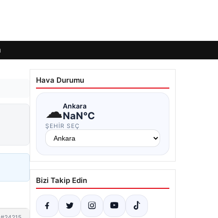
ı
Hava Durumu
☁
Ankara
NaN°C
ŞEHIR SEÇ
Bizi Takip Edin
#24215