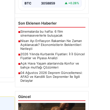
başladı.…
BTC
3058859
▲ +0.28%
Son Eklenen Haberler
Sinemalarda bu hafta: 6 film
■
sinemaseverlerle buluşacak
Nisan Ayı Enflasyon Rakamları Ne Zaman
■
Açıklanacak? Ekonomistlerin Beklentileri
Netleşti
2026 Yılında Kurbanlık Fiyatları: İl İl Güncel
■
Fiyatlar ve Piyasa Analizi
Açık Hava Yaşam alanlarında Konfor ve
■
bahçe mutfağı Çözümleri
04 Ağustos 2026 Deprem Güncellemesi:
■
AFAD ve Kandilli Son Depremler İle İlgili
Detaylar
Güncel