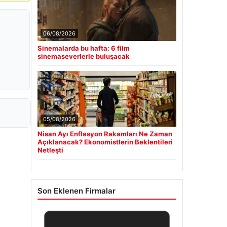
06/08/2026
Sinemalarda bu hafta: 6 film
sinemaseverlerle buluşacak
05/08/2026
Nisan Ayı Enflasyon Rakamları Ne Zaman
Açıklanacak? Ekonomistlerin Beklentileri
Netleşti
Son Eklenen Firmalar