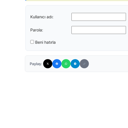
Kullanıcı adı:
Parola:
Beni hatırla
Paylaş: