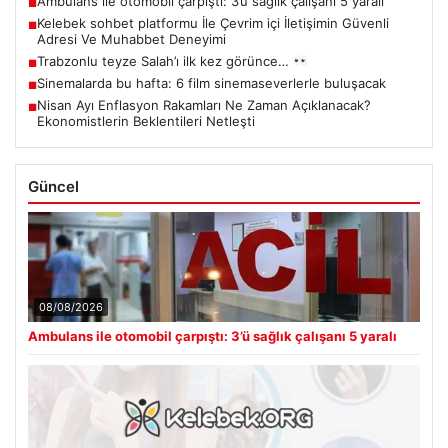
Ambulans ile otomobil çarpıştı: 3’ü sağlık çalışanı 5 yaralı
■
Kelebek sohbet platformu İle Çevrim içi İletişimin Güvenli
■
Adresi Ve Muhabbet Deneyimi
Trabzonlu teyze Salah’ı ilk kez görünce…
■
Sinemalarda bu hafta: 6 film sinemaseverlerle buluşacak
■
Nisan Ayı Enflasyon Rakamları Ne Zaman Açıklanacak?
■
Ekonomistlerin Beklentileri Netleşti
Güncel
08/08/2026
Ambulans ile otomobil çarpıştı: 3’ü sağlık çalışanı 5 yaralı