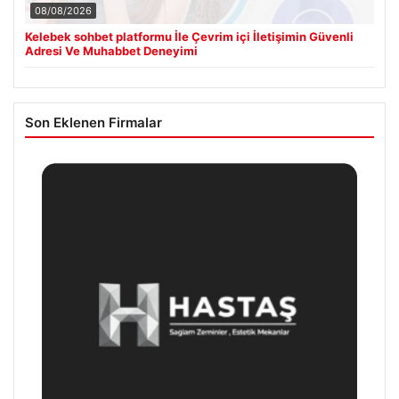
08/08/2026
Kelebek sohbet platformu İle Çevrim içi İletişimin Güvenli
Adresi Ve Muhabbet Deneyimi
Son Eklenen Firmalar