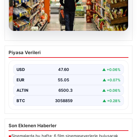
05.08.2026
Nisan Ayı Enflasyon Rakamları Ne
Piyasa Verileri
Zaman Açıklanacak? Ekonomistlerin
Beklentileri Netleşti
USD
47.60
▲ +0.06%
Türkiye İstatistik Kurumu (TÜİK) tarafından açıklanacak
nisan ayı enflasyon verileri için geri sayım başladı.…
EUR
55.05
▲ +0.07%
ALTIN
6500.3
▲ +0.06%
BTC
3058859
▲ +0.28%
Son Eklenen Haberler
Sinemalarda bu hafta: 6 film sinemaseverlerle buluşacak
■