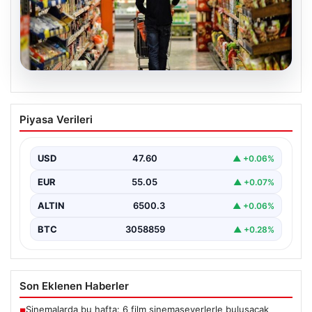
05.08.2026
Nisan Ayı Enflasyon Rakamları Ne
Piyasa Verileri
Zaman Açıklanacak? Ekonomistlerin
Beklentileri Netleşti
USD
47.60
▲ +0.06%
Türkiye İstatistik Kurumu (TÜİK) tarafından açıklanacak
nisan ayı enflasyon verileri için geri sayım başladı.…
EUR
55.05
▲ +0.07%
ALTIN
6500.3
▲ +0.06%
BTC
3058859
▲ +0.28%
Son Eklenen Haberler
Sinemalarda bu hafta: 6 film sinemaseverlerle buluşacak
■