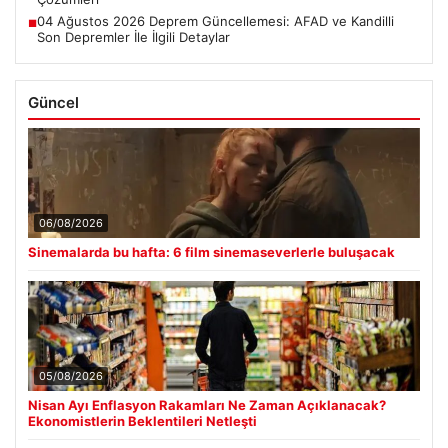
04 Ağustos 2026 Deprem Güncellemesi: AFAD ve Kandilli
■
Son Depremler İle İlgili Detaylar
Güncel
06/08/2026
Sinemalarda bu hafta: 6 film sinemaseverlerle buluşacak
05/08/2026
Nisan Ayı Enflasyon Rakamları Ne Zaman Açıklanacak?
Ekonomistlerin Beklentileri Netleşti