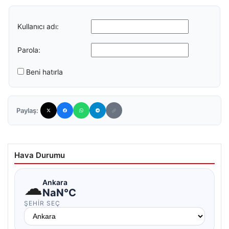
Kullanıcı adı:
Parola:
Beni hatırla
Paylaş:
Hava Durumu
☁
Ankara
NaN°C
ŞEHIR SEÇ