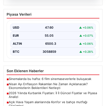
05.08.2026
Nisan Ayı Enflasyon Rakamları Ne
Piyasa Verileri
Zaman Açıklanacak? Ekonomistlerin
Beklentileri Netleşti
USD
47.60
▲ +0.06%
Türkiye İstatistik Kurumu (TÜİK) tarafından açıklanacak
nisan ayı enflasyon verileri için geri sayım başladı.…
EUR
55.05
▲ +0.07%
ALTIN
6500.3
▲ +0.06%
BTC
3058859
▲ +0.28%
Son Eklenen Haberler
Sinemalarda bu hafta: 6 film sinemaseverlerle buluşacak
■
Nisan Ayı Enflasyon Rakamları Ne Zaman Açıklanacak?
■
Ekonomistlerin Beklentileri Netleşti
2026 Yılında Kurbanlık Fiyatları: İl İl Güncel Fiyatlar ve Piyasa
■
Analizi
Açık Hava Yaşam alanlarında Konfor ve bahçe mutfağı
■
Çözümleri